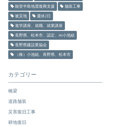
能登半島地震復興支援
舗装工事
被災地
週休2日
進学講座、就職、就業講座
長野県、松本市、認定、㈱小池組
長野県建設業協会
（株）小池組、長野県、松本市
カテゴリー
橋梁
道路舗装
災害復旧工事
耕地復旧