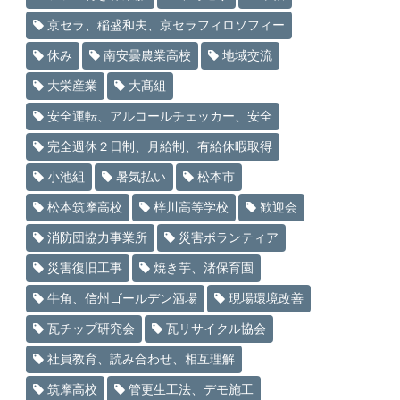
京セラ、稲盛和夫、京セラフィロソフィー
休み
南安曇農業高校
地域交流
大栄産業
大髙組
安全運転、アルコールチェッカー、安全
完全週休２日制、月給制、有給休暇取得
小池組
暑気払い
松本市
松本筑摩高校
梓川高等学校
歓迎会
消防団協力事業所
災害ボランティア
災害復旧工事
焼き芋、渚保育園
牛角、信州ゴールデン酒場
現場環境改善
瓦チップ研究会
瓦リサイクル協会
社員教育、読み合わせ、相互理解
筑摩高校
管更生工法、デモ施工