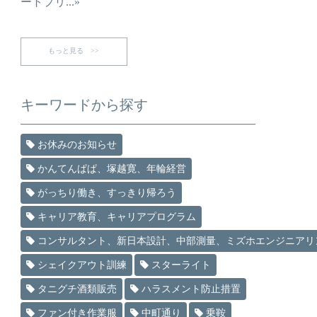
ートプリ...»
もっと見る >>
キーワードから探す
お休みのお知らせ
かんてんぱぱ、塚越寛、年輪経営
がっちり働き、すっきり帰ろう
キャリア教育、キャリアプログラム
コンサルタント、新日本設計、中部測量、ミズホエンジニアリ
シェイクアウト訓練
スターライト
タニグチ酒類販売
ハラスメント防止措置
ファン付き作業服
中町通り
乗鞍