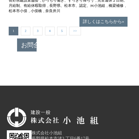
長野県建設業協会
がっちり働き、すっきり帰ろう
完全週休２日制、
,
,
月給制、有給休暇取得
長野県、松本市、認定、㈱小池組
橋梁補修
,
,
,
松本市小俣
小俣橋
奈良井川
,
,
詳しくはこちらから»
1
2
3
4
5
>>
お問合せ
株式会社小池組
長野県松本市渚3 丁目6番17号