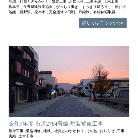
地域、社員とのかかわり
舗装工事
お知らせ
工事実績
土木工事
,
,
,
,
松本市
長野県建設業協会
がっちり働き、すっきり帰ろう
（株）小
,
,
,
池組、長野県、松本市
完全週休２日制、月給制、有給休暇取得
,
詳しくはこちらから»
令和7年度 市道2784号線 舗装補修工事
維持工事
道路補修
地域、社員とのかかわり
その他
お知らせ
工事
,
,
,
,
,
実績
土木工事
,