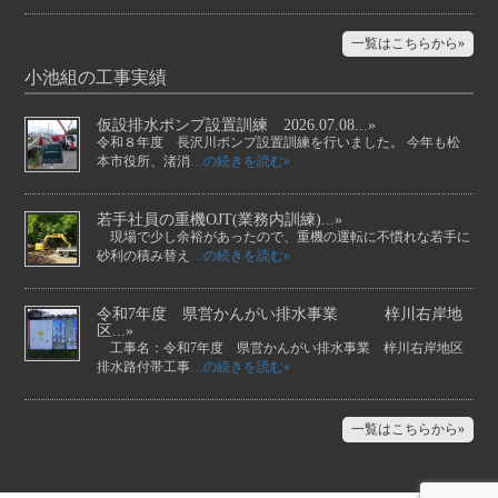
一覧はこちらから»
小池組の工事実績
仮設排水ポンプ設置訓練 2026.07.08...»
令和８年度 長沢川ポンプ設置訓練を行いました。 今年も松
本市役所、渚消
…の続きを読む»
若手社員の重機OJT(業務内訓練)...»
現場で少し余裕があったので、重機の運転に不慣れな若手に
砂利の積み替え
…の続きを読む»
令和7年度 県営かんがい排水事業 梓川右岸地
区...»
工事名：令和7年度 県営かんがい排水事業 梓川右岸地区
排水路付帯工事
…の続きを読む»
一覧はこちらから»