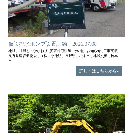
仮設排水ポンプ設置訓練 2026.07.08
地域、社員とのかかわり
災害対応訓練
その他
お知らせ
工事実績
,
,
,
,
長野県建設業協会
（株）小池組、長野県、松本市
地域交流
松本
,
,
,
市
詳しくはこちらから»