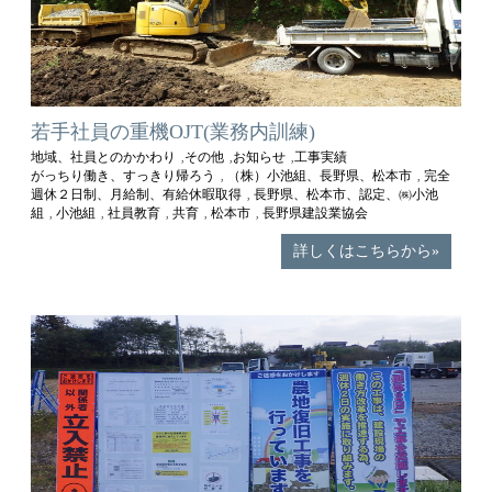
若手社員の重機OJT(業務内訓練)
地域、社員とのかかわり
その他
お知らせ
工事実績
,
,
,
がっちり働き、すっきり帰ろう
（株）小池組、長野県、松本市
完全
,
,
週休２日制、月給制、有給休暇取得
長野県、松本市、認定、㈱小池
,
組
小池組
社員教育
共育
松本市
長野県建設業協会
,
,
,
,
,
詳しくはこちらから»