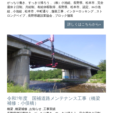
がっちり働き、すっきり帰ろう
（株）小池組、長野県、松本市
完全
,
,
週休２日制、月給制、有給休暇取得
長野県、松本市、認定、㈱小池
,
組
小池組
松本市
中町通り
舗装工事
インターロッキング
スト
,
,
,
,
,
,
ロングベイプ
長野県建設業協会
ブロック舗装
,
,
詳しくはこちらから»
令和7年度 国補道路メンテナンス工事（橋梁
補修：小俣橋）
橋梁
橋梁補修
お知らせ
工事実績
,
,
,