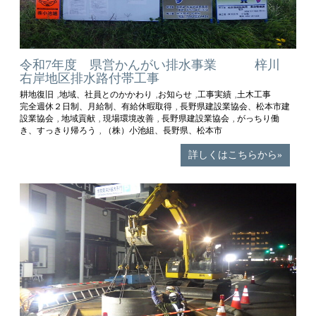
令和7年度 県営かんがい排水事業 梓川
右岸地区排水路付帯工事
耕地復旧
地域、社員とのかかわり
お知らせ
工事実績
土木工事
,
,
,
,
完全週休２日制、月給制、有給休暇取得
長野県建設業協会、松本市建
,
設業協会
地域貢献
現場環境改善
長野県建設業協会
がっちり働
,
,
,
,
き、すっきり帰ろう
（株）小池組、長野県、松本市
,
詳しくはこちらから»