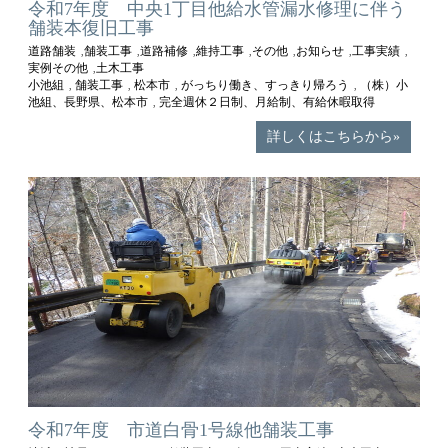
令和7年度 中央1丁目他給水管漏水修理に伴う
舗装本復旧工事
道路舗装
舗装工事
道路補修
維持工事
その他
お知らせ
工事実績
,
,
,
,
,
,
,
実例その他
土木工事
,
小池組
舗装工事
松本市
がっちり働き、すっきり帰ろう
（株）小
,
,
,
,
池組、長野県、松本市
完全週休２日制、月給制、有給休暇取得
,
詳しくはこちらから»
令和7年度 市道白骨1号線他舗装工事