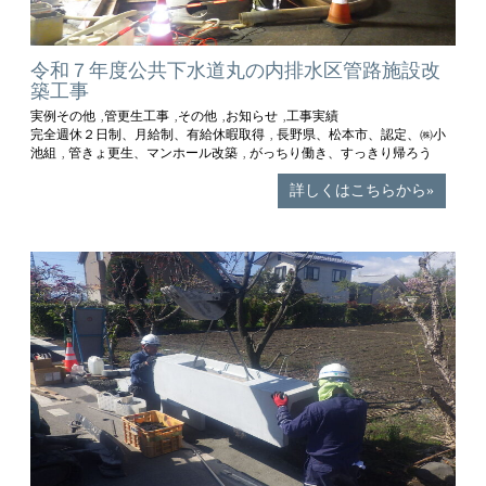
令和７年度公共下水道丸の内排水区管路施設改
築工事
実例その他
管更生工事
その他
お知らせ
工事実績
,
,
,
,
完全週休２日制、月給制、有給休暇取得
長野県、松本市、認定、㈱小
,
池組
管きょ更生、マンホール改築
がっちり働き、すっきり帰ろう
,
,
詳しくはこちらから»