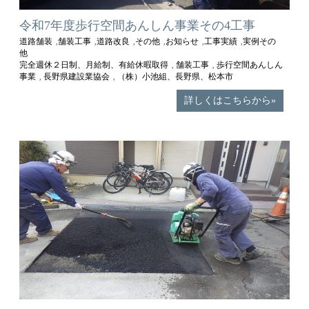
令和7年度歩行空間あんしん事業その4工事
道路舗装
舗装工事
道路改良
その他
お知らせ
工事実績
実例その
,
,
,
,
,
,
他
完全週休２日制、月給制、有給休暇取得
舗装工事
歩行空間あんしん
,
,
事業
長野県建設業協会
（株）小池組、長野県、松本市
,
,
詳しくはこちらから»