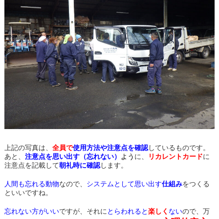
上記の写真は、
全員で
使用方法や注意点を確認
しているものです。
あと、
注意点を思い出す（忘れない）
よう
に、
リカレントカード
に
注意点を記載して
朝礼時に確認
します。
人間も忘れる動物
なので、
システムとして思い出す
仕組み
をつくる
といいですね。
忘れない方がいい
ですが、それに
とらわれると
楽しく
ない
ので、万