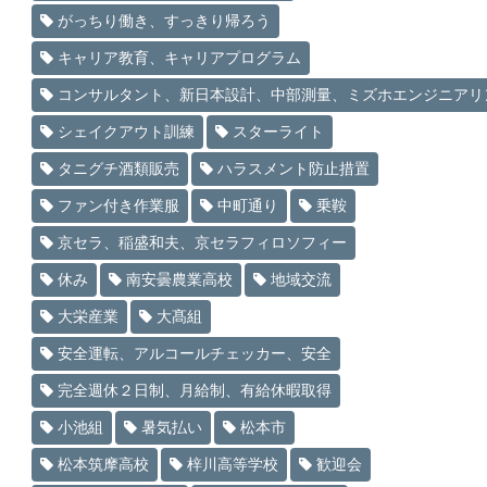
がっちり働き、すっきり帰ろう
キャリア教育、キャリアプログラム
コンサルタント、新日本設計、中部測量、ミズホエンジニアリ
シェイクアウト訓練
スターライト
タニグチ酒類販売
ハラスメント防止措置
ファン付き作業服
中町通り
乗鞍
京セラ、稲盛和夫、京セラフィロソフィー
休み
南安曇農業高校
地域交流
大栄産業
大髙組
安全運転、アルコールチェッカー、安全
完全週休２日制、月給制、有給休暇取得
小池組
暑気払い
松本市
松本筑摩高校
梓川高等学校
歓迎会