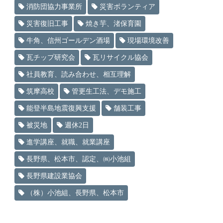
消防団協力事業所
災害ボランティア
災害復旧工事
焼き芋、渚保育園
牛角、信州ゴールデン酒場
現場環境改善
瓦チップ研究会
瓦リサイクル協会
社員教育、読み合わせ、相互理解
筑摩高校
管更生工法、デモ施工
能登半島地震復興支援
舗装工事
被災地
週休2日
進学講座、就職、就業講座
長野県、松本市、認定、㈱小池組
長野県建設業協会
（株）小池組、長野県、松本市