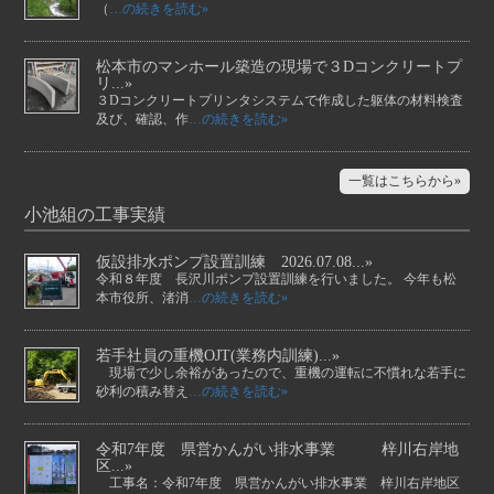
（
…の続きを読む»
松本市のマンホール築造の現場で３Dコンクリートプ
リ...»
３Dコンクリートプリンタシステムで作成した躯体の材料検査
及び、確認、作
…の続きを読む»
一覧はこちらから»
小池組の工事実績
仮設排水ポンプ設置訓練 2026.07.08...»
令和８年度 長沢川ポンプ設置訓練を行いました。 今年も松
本市役所、渚消
…の続きを読む»
若手社員の重機OJT(業務内訓練)...»
現場で少し余裕があったので、重機の運転に不慣れな若手に
砂利の積み替え
…の続きを読む»
令和7年度 県営かんがい排水事業 梓川右岸地
区...»
工事名：令和7年度 県営かんがい排水事業 梓川右岸地区