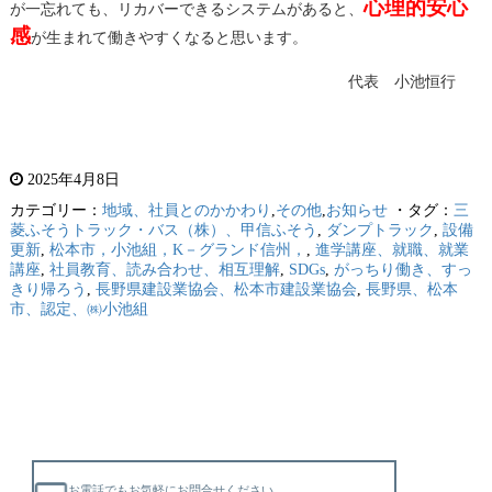
心理的安心
が一忘れても、リカバーできるシステムがあると、
感
が生まれて働きやすくなると思います。
代表 小池恒行
2025年4月8日
カテゴリー：
地域、社員とのかかわり
,
その他
,
お知らせ
・タグ：
三
菱ふそうトラック・バス（株）、甲信ふそう
,
ダンプトラック
,
設備
更新
,
松本市，小池組，K－グランド信州，
,
進学講座、就職、就業
講座
,
社員教育、読み合わせ、相互理解
,
SDGs
,
がっちり働き、すっ
きり帰ろう
,
長野県建設業協会、松本市建設業協会
,
長野県、松本
市、認定、㈱小池組
お電話でもお気軽にお問合せください