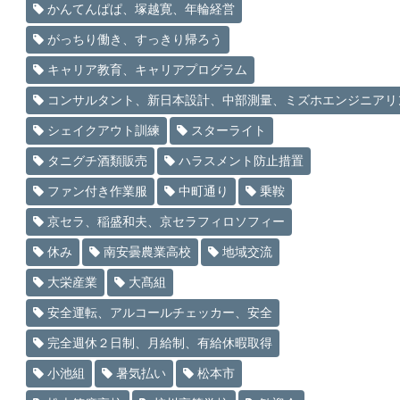
かんてんぱぱ、塚越寛、年輪経営
がっちり働き、すっきり帰ろう
キャリア教育、キャリアプログラム
コンサルタント、新日本設計、中部測量、ミズホエンジニアリ
シェイクアウト訓練
スターライト
タニグチ酒類販売
ハラスメント防止措置
ファン付き作業服
中町通り
乗鞍
京セラ、稲盛和夫、京セラフィロソフィー
休み
南安曇農業高校
地域交流
大栄産業
大髙組
安全運転、アルコールチェッカー、安全
完全週休２日制、月給制、有給休暇取得
小池組
暑気払い
松本市