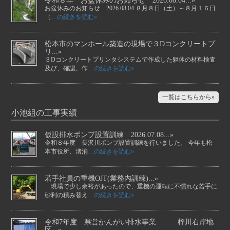
令和８年 お盆休みのお知らせ 2026.08.04...»
お盆休みのお知らせ 2026.08.04 ８月８日（土）～８月１６日
（
…の続きを読む»
松本市のマンホール築造の現場で３Dコンクリートプ
リ...»
３Dコンクリートプリンタシステムで作成した躯体の材料検査
及び、確認、作
…の続きを読む»
一覧はこちらから»
小池組の工事実績
仮設排水ポンプ設置訓練 2026.07.08...»
令和８年度 長沢川ポンプ設置訓練を行いました。 今年も松
本市役所、渚消
…の続きを読む»
若手社員の重機OJT(業務内訓練)...»
現場で少し余裕があったので、重機の運転に不慣れな若手に
砂利の積み替え
…の続きを読む»
令和7年度 県営かんがい排水事業 梓川右岸地
区...»