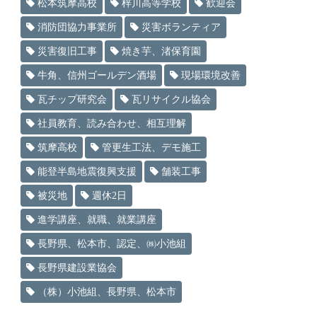
松本筑摩高校
梓川高等学校
歓迎会
消防団協力事業所
災害ボランティア
災害復旧工事
焼き芋、渚保育園
牛角、信州ゴールデン酒場
現場環境改善
瓦チップ研究会
瓦リサイクル協会
社員教育、読み合わせ、相互理解
筑摩高校
管更生工法、デモ施工
能登半島地震復興支援
舗装工事
被災地
週休2日
進学講座、就職、就業講座
長野県、松本市、認定、㈱小池組
長野県建設業協会
（株）小池組、長野県、松本市