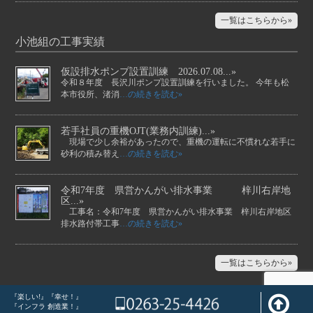
一覧はこちらから»
小池組の工事実績
仮設排水ポンプ設置訓練 2026.07.08...»
令和８年度 長沢川ポンプ設置訓練を行いました。 今年も松
本市役所、渚消
…の続きを読む»
若手社員の重機OJT(業務内訓練)...»
現場で少し余裕があったので、重機の運転に不慣れな若手に
砂利の積み替え
…の続きを読む»
令和7年度 県営かんがい排水事業 梓川右岸地
区...»
工事名：令和7年度 県営かんがい排水事業 梓川右岸地区
排水路付帯工事
…の続きを読む»
一覧はこちらから»
『楽しい!』『幸せ！』
『インフラ 創造業！』
©2017 株式会社 小池組
Design by ATF