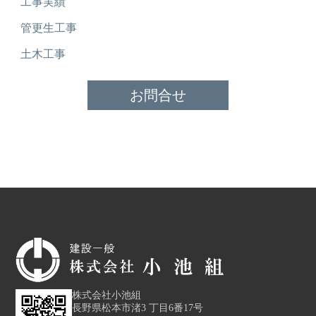
工事実績
管更生工事
土木工事
お問合せ
株式会社小池組
長野県松本市渚3 丁目6番17号