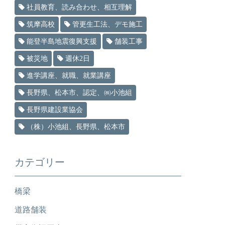
社員教育、読み合わせ、相互理解
筑摩高校
管更生工法、デモ施工
能登半島地震復興支援
舗装工事
被災地
週休2日
進学講座、就職、就業講座
長野県、松本市、認定、㈱小池組
長野県建設業協会
（株）小池組、長野県、松本市
カテゴリー
橋梁
道路舗装