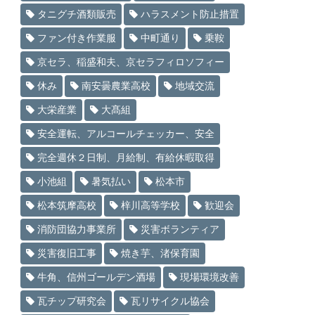
タニグチ酒類販売
ハラスメント防止措置
ファン付き作業服
中町通り
乗鞍
京セラ、稲盛和夫、京セラフィロソフィー
休み
南安曇農業高校
地域交流
大栄産業
大髙組
安全運転、アルコールチェッカー、安全
完全週休２日制、月給制、有給休暇取得
小池組
暑気払い
松本市
松本筑摩高校
梓川高等学校
歓迎会
消防団協力事業所
災害ボランティア
災害復旧工事
焼き芋、渚保育園
牛角、信州ゴールデン酒場
現場環境改善
瓦チップ研究会
瓦リサイクル協会