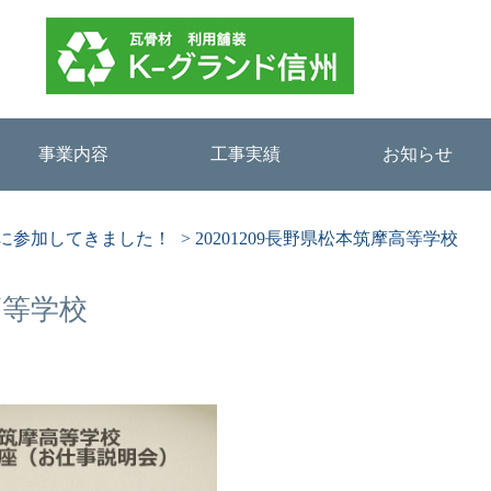
事業内容
工事実績
お知らせ
に参加してきました！
>
20201209長野県松本筑摩高等学校
高等学校