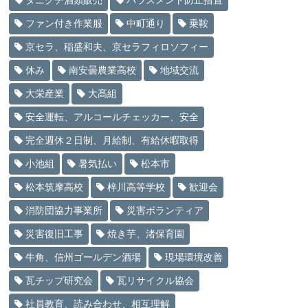
タニグチ酒類販売
ハラスメント防止措置
ファン付き作業服
中町通り
乗鞍
京セラ、稲盛和夫、京セラフィロソフィー
休み
南安曇農業高校
地域交流
大栄産業
大髙組
安全運転、アルコールチェッカー、安全
完全週休２日制、月給制、有給休暇取得
小池組
暑気払い
松本市
松本筑摩高校
梓川高等学校
歓迎会
消防団協力事業所
災害ボランティア
災害復旧工事
焼き芋、渚保育園
牛角、信州ゴールデン酒場
現場環境改善
瓦チップ研究会
瓦リサイクル協会
社員教育、読み合わせ、相互理解