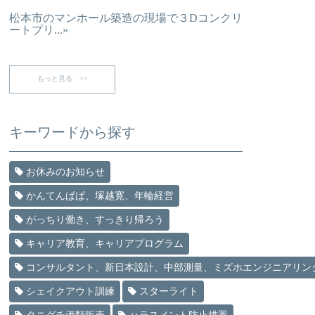
松本市のマンホール築造の現場で３Dコンクリ
ートプリ...»
もっと見る >>
キーワードから探す
お休みのお知らせ
かんてんぱぱ、塚越寛、年輪経営
がっちり働き、すっきり帰ろう
キャリア教育、キャリアプログラム
コンサルタント、新日本設計、中部測量、ミズホエンジニアリン
シェイクアウト訓練
スターライト