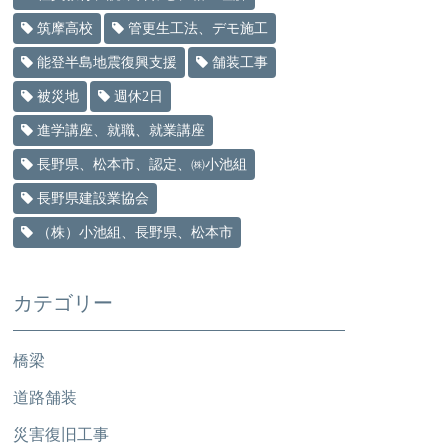
筑摩高校
管更生工法、デモ施工
能登半島地震復興支援
舗装工事
被災地
週休2日
進学講座、就職、就業講座
長野県、松本市、認定、㈱小池組
長野県建設業協会
（株）小池組、長野県、松本市
カテゴリー
橋梁
道路舗装
災害復旧工事