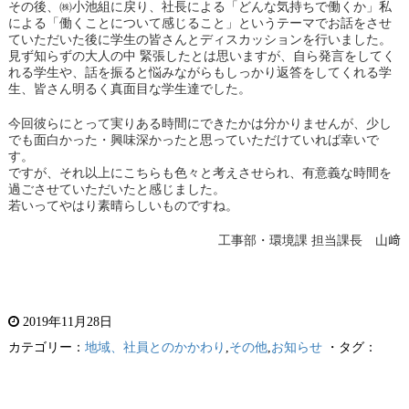
その後、㈱小池組に戻り、社長による「どんな気持ちで働くか」私
による「働くことについて感じること」というテーマでお話をさせ
ていただいた後に学生の皆さんとディスカッションを行いました。
見ず知らずの大人の中 緊張したとは思いますが、自ら発言をしてく
れる学生や、話を振ると悩みながらもしっかり返答をしてくれる学
生、皆さん明るく真面目な学生達でした。
今回彼らにとって実りある時間にできたかは分かりませんが、少し
でも面白かった・興味深かったと思っていただけていれば幸いで
す。
ですが、それ以上にこちらも色々と考えさせられ、有意義な時間を
過ごさせていただいたと感じました。
若いってやはり素晴らしいものですね。
工事部・環境課 担当課長 山﨑
2019年11月28日
カテゴリー：
地域、社員とのかかわり
,
その他
,
お知らせ
・タグ：