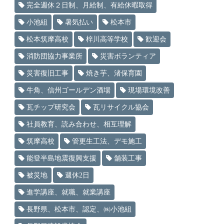
完全週休２日制、月給制、有給休暇取得
小池組
暑気払い
松本市
松本筑摩高校
梓川高等学校
歓迎会
消防団協力事業所
災害ボランティア
災害復旧工事
焼き芋、渚保育園
牛角、信州ゴールデン酒場
現場環境改善
瓦チップ研究会
瓦リサイクル協会
社員教育、読み合わせ、相互理解
筑摩高校
管更生工法、デモ施工
能登半島地震復興支援
舗装工事
被災地
週休2日
進学講座、就職、就業講座
長野県、松本市、認定、㈱小池組