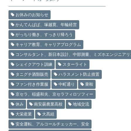
お休みのお知らせ
かんてんぱぱ、塚越寛、年輪経営
がっちり働き、すっきり帰ろう
キャリア教育、キャリアプログラム
コンサルタント、新日本設計、中部測量、ミズホエンジニアリ
シェイクアウト訓練
スターライト
タニグチ酒類販売
ハラスメント防止措置
ファン付き作業服
中町通り
乗鞍
京セラ、稲盛和夫、京セラフィロソフィー
休み
南安曇農業高校
地域交流
大栄産業
大髙組
安全運転、アルコールチェッカー、安全