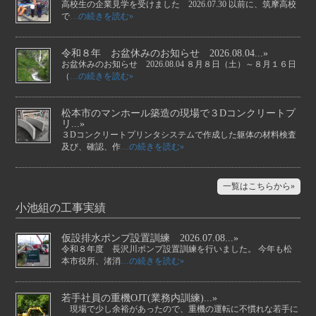
高校生の企業見学を受けました 2026.07.30 以前に、筑摩高校
で
…の続きを読む»
令和８年 お盆休みのお知らせ 2026.08.04...»
お盆休みのお知らせ 2026.08.04 ８月８日（土）～８月１６日
（
…の続きを読む»
松本市のマンホール築造の現場で３Dコンクリートプ
リ...»
３Dコンクリートプリンタシステムで作成した躯体の材料検査
及び、確認、作
…の続きを読む»
一覧はこちらから»
小池組の工事実績
仮設排水ポンプ設置訓練 2026.07.08...»
令和８年度 長沢川ポンプ設置訓練を行いました。 今年も松
本市役所、渚消
…の続きを読む»
若手社員の重機OJT(業務内訓練)...»
現場で少し余裕があったので、重機の運転に不慣れな若手に