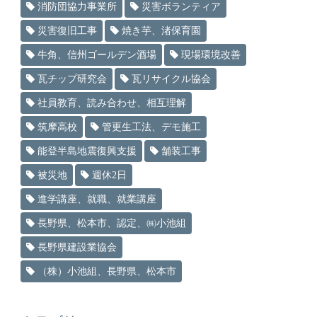
消防団協力事業所
災害ボランティア
災害復旧工事
焼き芋、渚保育園
牛角、信州ゴールデン酒場
現場環境改善
瓦チップ研究会
瓦リサイクル協会
社員教育、読み合わせ、相互理解
筑摩高校
管更生工法、デモ施工
能登半島地震復興支援
舗装工事
被災地
週休2日
進学講座、就職、就業講座
長野県、松本市、認定、㈱小池組
長野県建設業協会
（株）小池組、長野県、松本市