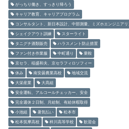
がっちり働き、すっきり帰ろう
キャリア教育、キャリアプログラム
コンサルタント、新日本設計、中部測量、ミズホエンジニアリ
シェイクアウト訓練
スターライト
タニグチ酒類販売
ハラスメント防止措置
ファン付き作業服
中町通り
乗鞍
京セラ、稲盛和夫、京セラフィロソフィー
休み
南安曇農業高校
地域交流
大栄産業
大髙組
安全運転、アルコールチェッカー、安全
完全週休２日制、月給制、有給休暇取得
小池組
暑気払い
松本市
松本筑摩高校
梓川高等学校
歓迎会