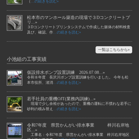
（
…の続きを読む»
松本市のマンホール築造の現場で３Dコンクリートプ
リ...»
３Dコンクリートプリンタシステムで作成した躯体の材料検査
及び、確認、作
…の続きを読む»
一覧はこちらから»
小池組の工事実績
仮設排水ポンプ設置訓練 2026.07.08...»
令和８年度 長沢川ポンプ設置訓練を行いました。 今年も松
本市役所、渚消
…の続きを読む»
若手社員の重機OJT(業務内訓練)...»
現場で少し余裕があったので、重機の運転に不慣れな若手に
砂利の積み替え
…の続きを読む»
令和7年度 県営かんがい排水事業 梓川右岸地
区...»
工事名：令和7年度 県営かんがい排水事業 梓川右岸地区