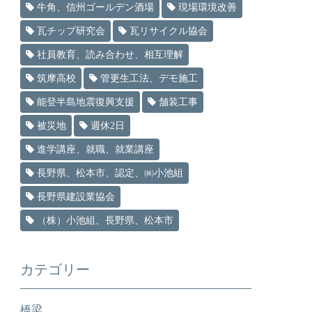
牛角、信州ゴールデン酒場
現場環境改善
瓦チップ研究会
瓦リサイクル協会
社員教育、読み合わせ、相互理解
筑摩高校
管更生工法、デモ施工
能登半島地震復興支援
舗装工事
被災地
週休2日
進学講座、就職、就業講座
長野県、松本市、認定、㈱小池組
長野県建設業協会
（株）小池組、長野県、松本市
カテゴリー
橋梁