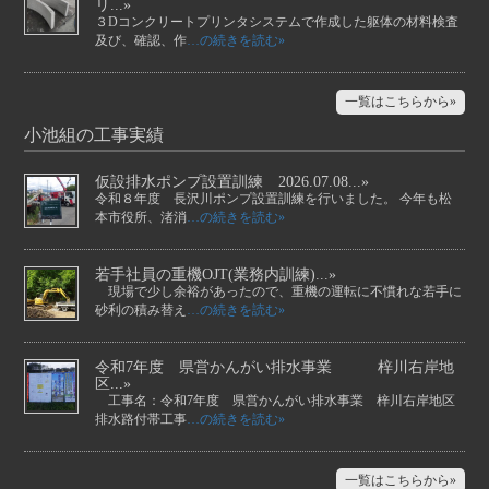
リ...»
３Dコンクリートプリンタシステムで作成した躯体の材料検査
及び、確認、作
…の続きを読む»
一覧はこちらから»
小池組の工事実績
仮設排水ポンプ設置訓練 2026.07.08...»
令和８年度 長沢川ポンプ設置訓練を行いました。 今年も松
本市役所、渚消
…の続きを読む»
若手社員の重機OJT(業務内訓練)...»
現場で少し余裕があったので、重機の運転に不慣れな若手に
砂利の積み替え
…の続きを読む»
令和7年度 県営かんがい排水事業 梓川右岸地
区...»
工事名：令和7年度 県営かんがい排水事業 梓川右岸地区
排水路付帯工事
…の続きを読む»
一覧はこちらから»