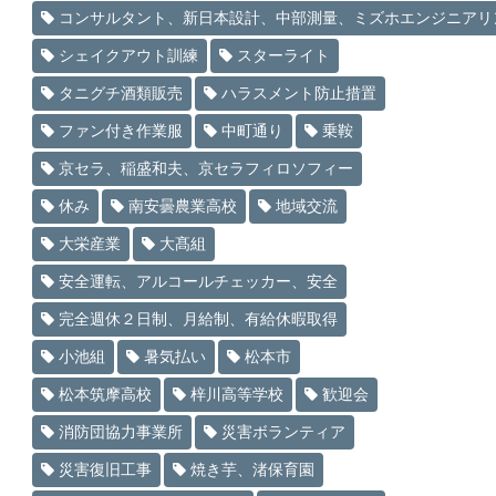
コンサルタント、新日本設計、中部測量、ミズホエンジニアリ
シェイクアウト訓練
スターライト
タニグチ酒類販売
ハラスメント防止措置
ファン付き作業服
中町通り
乗鞍
京セラ、稲盛和夫、京セラフィロソフィー
休み
南安曇農業高校
地域交流
大栄産業
大髙組
安全運転、アルコールチェッカー、安全
完全週休２日制、月給制、有給休暇取得
小池組
暑気払い
松本市
松本筑摩高校
梓川高等学校
歓迎会
消防団協力事業所
災害ボランティア
災害復旧工事
焼き芋、渚保育園