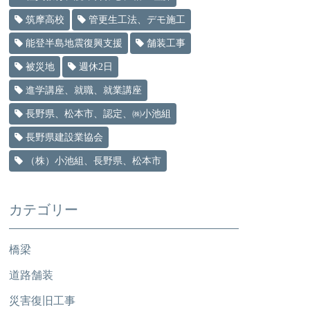
筑摩高校
管更生工法、デモ施工
能登半島地震復興支援
舗装工事
被災地
週休2日
進学講座、就職、就業講座
長野県、松本市、認定、㈱小池組
長野県建設業協会
（株）小池組、長野県、松本市
カテゴリー
橋梁
道路舗装
災害復旧工事