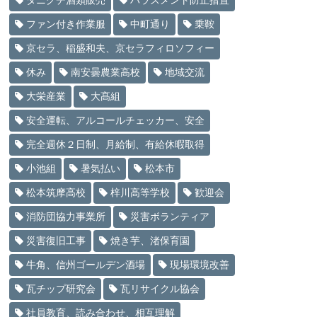
タニグチ酒類販売
ハラスメント防止措置
ファン付き作業服
中町通り
乗鞍
京セラ、稲盛和夫、京セラフィロソフィー
休み
南安曇農業高校
地域交流
大栄産業
大髙組
安全運転、アルコールチェッカー、安全
完全週休２日制、月給制、有給休暇取得
小池組
暑気払い
松本市
松本筑摩高校
梓川高等学校
歓迎会
消防団協力事業所
災害ボランティア
災害復旧工事
焼き芋、渚保育園
牛角、信州ゴールデン酒場
現場環境改善
瓦チップ研究会
瓦リサイクル協会
社員教育、読み合わせ、相互理解