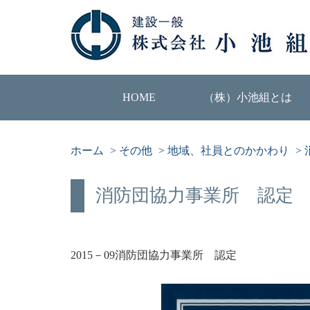
HOME
（株）小池組とは
ホーム
>
その他
>
地域、社員とのかかわり
>
消防団協力事業所 認定
2015－09消防団協力事業所 認定