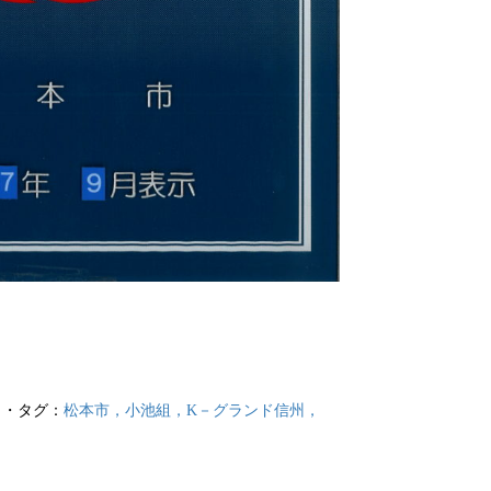
・タグ：
松本市，小池組，K－グランド信州，