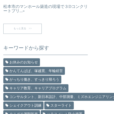
松本市のマンホール築造の現場で３Dコンクリ
ートプリ...»
もっと見る >>
キーワードから探す
お休みのお知らせ
かんてんぱぱ、塚越寛、年輪経営
がっちり働き、すっきり帰ろう
キャリア教育、キャリアプログラム
コンサルタント、新日本設計、中部測量、ミズホエンジニアリン
シェイクアウト訓練
スターライト