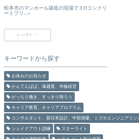
松本市のマンホール築造の現場で３Dコンクリ
ートプリ...»
もっと見る >>
キーワードから探す
お休みのお知らせ
かんてんぱぱ、塚越寛、年輪経営
がっちり働き、すっきり帰ろう
キャリア教育、キャリアプログラム
コンサルタント、新日本設計、中部測量、ミズホエンジニアリン
シェイクアウト訓練
スターライト