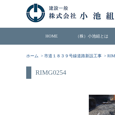
HOME
（株）小池組とは
ホーム
>
市道１８３９号線道路新設工事
>
RIM
RIMG0254