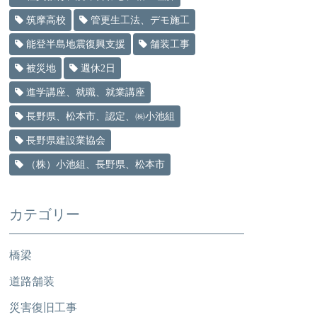
筑摩高校
管更生工法、デモ施工
能登半島地震復興支援
舗装工事
被災地
週休2日
進学講座、就職、就業講座
長野県、松本市、認定、㈱小池組
長野県建設業協会
（株）小池組、長野県、松本市
カテゴリー
橋梁
道路舗装
災害復旧工事