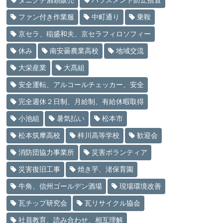
タニグチ酒類販売
ハラスメント防止措置
ファン付き作業服
中町通り
乗鞍
京セラ、稲盛和夫、京セラフィロソフィー
休み
南安曇農業高校
地域交流
大栄産業
大髙組
安全運転、アルコールチェッカー、安全
完全週休２日制、月給制、有給休暇取得
小池組
暑気払い
松本市
松本筑摩高校
梓川高等学校
歓迎会
消防団協力事業所
災害ボランティア
災害復旧工事
焼き芋、渚保育園
牛角、信州ゴールデン酒場
現場環境改善
瓦チップ研究会
瓦リサイクル協会
社員教育、読み合わせ、相互理解