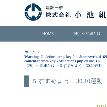
HOME
（株）小池組とは
ホーム
>
Warning
: Undefined array key 0 in
/home/webatf16/
content/themes/koyike/functions.php
on line
126
（株）小池組とは
>
5 すすめよう！30.10運動
5 すすめよう！30.10運動