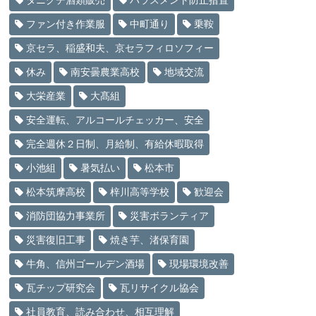
タニグチ酒類販売
ハラスメント防止措置
ファン付き作業服
中町通り
乗鞍
京セラ、稲盛和夫、京セラフィロソフィー
休み
南安曇農業高校
地域交流
大栄産業
大髙組
安全運転、アルコールチェッカー、安全
完全週休２日制、月給制、有給休暇取得
小池組
暑気払い
松本市
松本筑摩高校
梓川高等学校
歓迎会
消防団協力事業所
災害ボランティア
災害復旧工事
焼き芋、渚保育園
牛角、信州ゴールデン酒場
現場環境改善
瓦チップ研究会
瓦リサイクル協会
社員教育、読み合わせ、相互理解