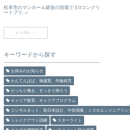
松本市のマンホール築造の現場で３Dコンクリ
ートプリ...»
もっと見る >>
キーワードから探す
お休みのお知らせ
かんてんぱぱ、塚越寛、年輪経営
がっちり働き、すっきり帰ろう
キャリア教育、キャリアプログラム
コンサルタント、新日本設計、中部測量、ミズホエンジニアリン
シェイクアウト訓練
スターライト