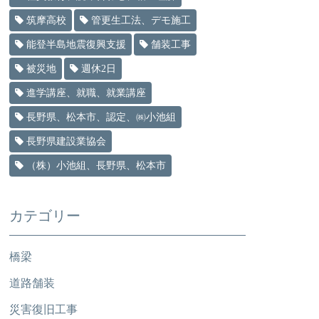
筑摩高校
管更生工法、デモ施工
能登半島地震復興支援
舗装工事
被災地
週休2日
進学講座、就職、就業講座
長野県、松本市、認定、㈱小池組
長野県建設業協会
（株）小池組、長野県、松本市
カテゴリー
橋梁
道路舗装
災害復旧工事