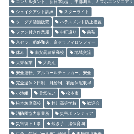
コンサルタント、新日本設計、中部測量、ミズホエンジニアリ
シェイクアウト訓練
スターライト
タニグチ酒類販売
ハラスメント防止措置
ファン付き作業服
中町通り
乗鞍
京セラ、稲盛和夫、京セラフィロソフィー
休み
南安曇農業高校
地域交流
大栄産業
大髙組
安全運転、アルコールチェッカー、安全
完全週休２日制、月給制、有給休暇取得
小池組
暑気払い
松本市
松本筑摩高校
梓川高等学校
歓迎会
消防団協力事業所
災害ボランティア
災害復旧工事
焼き芋、渚保育園
牛角、信州ゴールデン酒場
現場環境改善