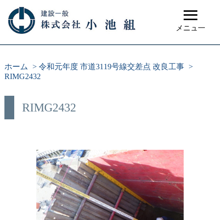
≡
メニュ一
ホーム
>
令和元年度 市道3119号線交差点 改良工事
>
RIMG2432
RIMG2432