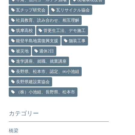
瓦チップ研究会
瓦リサイクル協会
社員教育、読み合わせ、相互理解
筑摩高校
管更生工法、デモ施工
能登半島地震復興支援
舗装工事
被災地
週休2日
進学講座、就職、就業講座
長野県、松本市、認定、㈱小池組
長野県建設業協会
（株）小池組、長野県、松本市
カテゴリー
橋梁