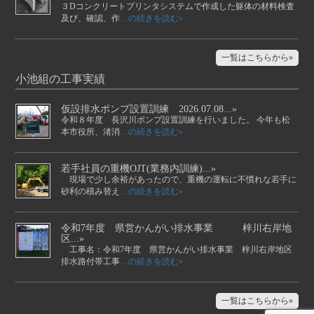
３Dコンクリートプリンタシステムで作成した躯体の材料検査
及び、確認、作
…の続きを読む»
一覧はこちらから»
小池組の工事実績
仮設排水ポンプ設置訓練 2026.07.08...»
令和８年度 長沢川ポンプ設置訓練を行いました。 今年も松
本市役所、渚消
…の続きを読む»
若手社員の重機OJT(業務内訓練)...»
現場で少し余裕があったので、重機の運転に不慣れな若手に
砂利の積み替え
…の続きを読む»
令和7年度 県営かんがい排水事業 梓川右岸地
区...»
工事名：令和7年度 県営かんがい排水事業 梓川右岸地区
排水路付帯工事
…の続きを読む»
一覧はこちらから»