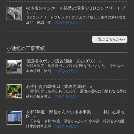
松本市のマンホール築造の現場で３Dコンクリートプ
リ...»
３Dコンクリートプリンタシステムで作成した躯体の材料検査
及び、確認、作
…の続きを読む»
一覧はこちらから»
小池組の工事実績
仮設排水ポンプ設置訓練 2026.07.08...»
令和８年度 長沢川ポンプ設置訓練を行いました。 今年も松
本市役所、渚消
…の続きを読む»
若手社員の重機OJT(業務内訓練)...»
現場で少し余裕があったので、重機の運転に不慣れな若手に
砂利の積み替え
…の続きを読む»
令和7年度 県営かんがい排水事業 梓川右岸地
区...»
工事名：令和7年度 県営かんがい排水事業 梓川右岸地区
排水路付帯工事
…の続きを読む»