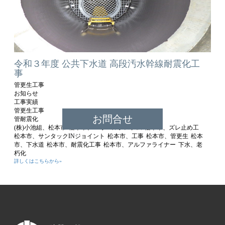
令和３年度 公共下水道 高段汚水幹線耐震化工
事
管更生工事
お知らせ
工事実績
管更生工事
お問合せ
管耐震化
(株)小池組、松本市
松本市、SSホールシステム
松本市、ズレ止め工
松本市、サンタックINジョイント
松本市、工事
松本市、管更生
松本
市、下水道
松本市、耐震化工事
松本市、アルファライナー
下水、老
朽化
詳しくはこちらから»