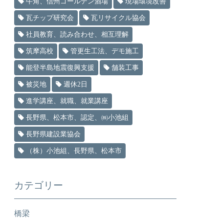
牛角、信州ゴールデン酒場
現場環境改善
瓦チップ研究会
瓦リサイクル協会
社員教育、読み合わせ、相互理解
筑摩高校
管更生工法、デモ施工
能登半島地震復興支援
舗装工事
被災地
週休2日
進学講座、就職、就業講座
長野県、松本市、認定、㈱小池組
長野県建設業協会
（株）小池組、長野県、松本市
カテゴリー
橋梁