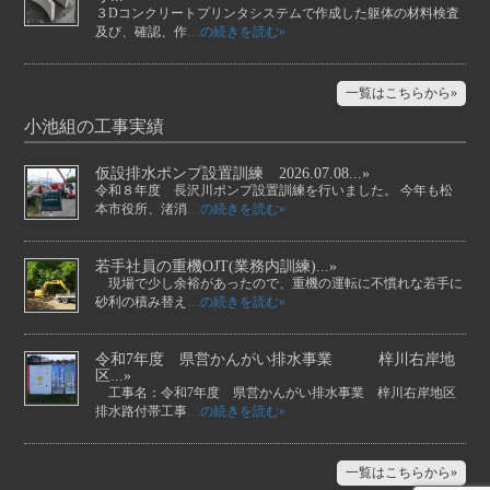
３Dコンクリートプリンタシステムで作成した躯体の材料検査
及び、確認、作
…の続きを読む»
一覧はこちらから»
小池組の工事実績
仮設排水ポンプ設置訓練 2026.07.08...»
令和８年度 長沢川ポンプ設置訓練を行いました。 今年も松
本市役所、渚消
…の続きを読む»
若手社員の重機OJT(業務内訓練)...»
現場で少し余裕があったので、重機の運転に不慣れな若手に
砂利の積み替え
…の続きを読む»
令和7年度 県営かんがい排水事業 梓川右岸地
区...»
工事名：令和7年度 県営かんがい排水事業 梓川右岸地区
排水路付帯工事
…の続きを読む»
一覧はこちらから»