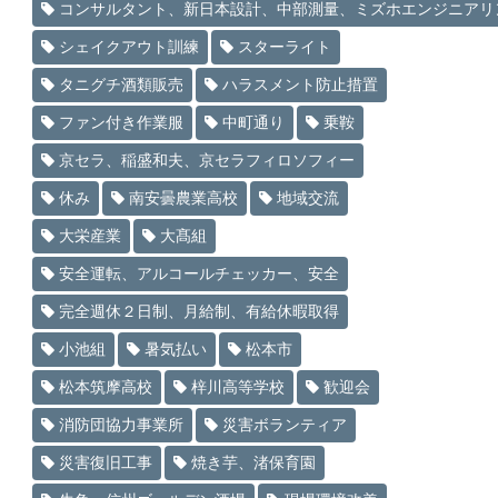
コンサルタント、新日本設計、中部測量、ミズホエンジニアリ
シェイクアウト訓練
スターライト
タニグチ酒類販売
ハラスメント防止措置
ファン付き作業服
中町通り
乗鞍
京セラ、稲盛和夫、京セラフィロソフィー
休み
南安曇農業高校
地域交流
大栄産業
大髙組
安全運転、アルコールチェッカー、安全
完全週休２日制、月給制、有給休暇取得
小池組
暑気払い
松本市
松本筑摩高校
梓川高等学校
歓迎会
消防団協力事業所
災害ボランティア
災害復旧工事
焼き芋、渚保育園