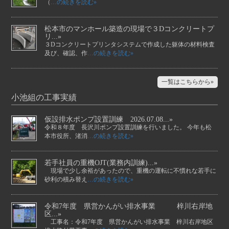
（
…の続きを読む»
松本市のマンホール築造の現場で３Dコンクリートプ
リ...»
３Dコンクリートプリンタシステムで作成した躯体の材料検査
及び、確認、作
…の続きを読む»
一覧はこちらから»
小池組の工事実績
仮設排水ポンプ設置訓練 2026.07.08...»
令和８年度 長沢川ポンプ設置訓練を行いました。 今年も松
本市役所、渚消
…の続きを読む»
若手社員の重機OJT(業務内訓練)...»
現場で少し余裕があったので、重機の運転に不慣れな若手に
砂利の積み替え
…の続きを読む»
令和7年度 県営かんがい排水事業 梓川右岸地
区...»
工事名：令和7年度 県営かんがい排水事業 梓川右岸地区