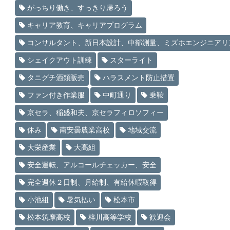
がっちり働き、すっきり帰ろう
キャリア教育、キャリアプログラム
コンサルタント、新日本設計、中部測量、ミズホエンジニアリ
シェイクアウト訓練
スターライト
タニグチ酒類販売
ハラスメント防止措置
ファン付き作業服
中町通り
乗鞍
京セラ、稲盛和夫、京セラフィロソフィー
休み
南安曇農業高校
地域交流
大栄産業
大髙組
安全運転、アルコールチェッカー、安全
完全週休２日制、月給制、有給休暇取得
小池組
暑気払い
松本市
松本筑摩高校
梓川高等学校
歓迎会