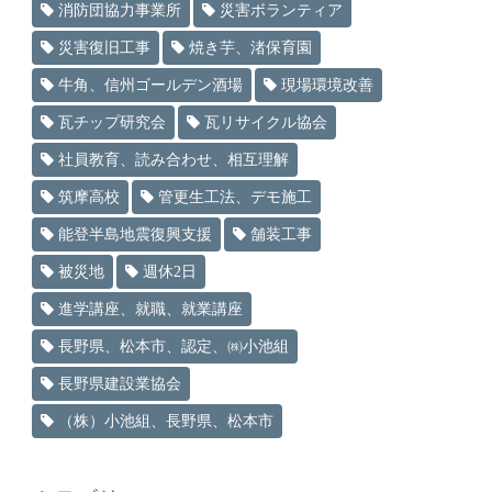
消防団協力事業所
災害ボランティア
災害復旧工事
焼き芋、渚保育園
牛角、信州ゴールデン酒場
現場環境改善
瓦チップ研究会
瓦リサイクル協会
社員教育、読み合わせ、相互理解
筑摩高校
管更生工法、デモ施工
能登半島地震復興支援
舗装工事
被災地
週休2日
進学講座、就職、就業講座
長野県、松本市、認定、㈱小池組
長野県建設業協会
（株）小池組、長野県、松本市