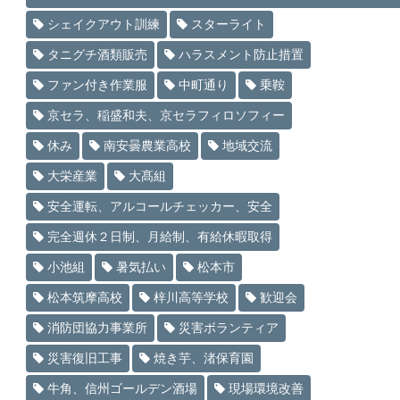
シェイクアウト訓練
スターライト
タニグチ酒類販売
ハラスメント防止措置
ファン付き作業服
中町通り
乗鞍
京セラ、稲盛和夫、京セラフィロソフィー
休み
南安曇農業高校
地域交流
大栄産業
大髙組
安全運転、アルコールチェッカー、安全
完全週休２日制、月給制、有給休暇取得
小池組
暑気払い
松本市
松本筑摩高校
梓川高等学校
歓迎会
消防団協力事業所
災害ボランティア
災害復旧工事
焼き芋、渚保育園
牛角、信州ゴールデン酒場
現場環境改善