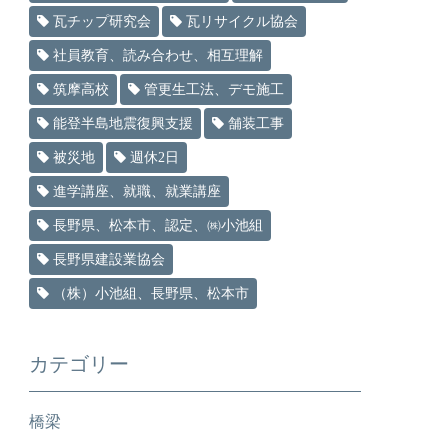
瓦チップ研究会
瓦リサイクル協会
社員教育、読み合わせ、相互理解
筑摩高校
管更生工法、デモ施工
能登半島地震復興支援
舗装工事
被災地
週休2日
進学講座、就職、就業講座
長野県、松本市、認定、㈱小池組
長野県建設業協会
（株）小池組、長野県、松本市
カテゴリー
橋梁