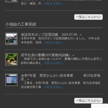
及び、確認、作
…の続きを読む»
一覧はこちらから»
小池組の工事実績
仮設排水ポンプ設置訓練 2026.07.08...»
令和８年度 長沢川ポンプ設置訓練を行いました。 今年も松
本市役所、渚消
…の続きを読む»
若手社員の重機OJT(業務内訓練)...»
現場で少し余裕があったので、重機の運転に不慣れな若手に
砂利の積み替え
…の続きを読む»
令和7年度 県営かんがい排水事業 梓川右岸地
区...»
工事名：令和7年度 県営かんがい排水事業 梓川右岸地区
排水路付帯工事
…の続きを読む»
一覧はこちらから»