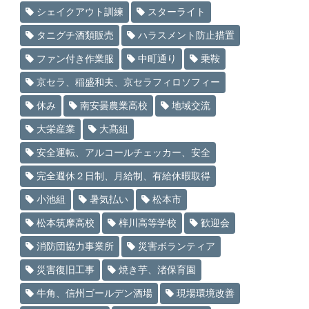
シェイクアウト訓練
スターライト
タニグチ酒類販売
ハラスメント防止措置
ファン付き作業服
中町通り
乗鞍
京セラ、稲盛和夫、京セラフィロソフィー
休み
南安曇農業高校
地域交流
大栄産業
大髙組
安全運転、アルコールチェッカー、安全
完全週休２日制、月給制、有給休暇取得
小池組
暑気払い
松本市
松本筑摩高校
梓川高等学校
歓迎会
消防団協力事業所
災害ボランティア
災害復旧工事
焼き芋、渚保育園
牛角、信州ゴールデン酒場
現場環境改善