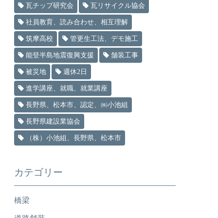
瓦チップ研究会
瓦リサイクル協会
社員教育、読み合わせ、相互理解
筑摩高校
管更生工法、デモ施工
能登半島地震復興支援
舗装工事
被災地
週休2日
進学講座、就職、就業講座
長野県、松本市、認定、㈱小池組
長野県建設業協会
（株）小池組、長野県、松本市
カテゴリー
橋梁