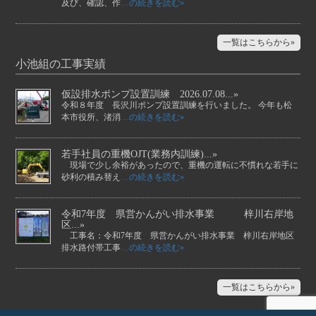
及び、確認、作
…の続きを読む»
一覧はこちらから»
小池組の工事実績
仮設排水ポンプ設置訓練 2026.07.08...»
令和８年度 長沢川ポンプ設置訓練を行いました。 今年も松
本市役所、渚消
…の続きを読む»
若手社員の重機OJT(業務内訓練)...»
現場で少し余裕があったので、重機の運転に不慣れな若手に
砂利の積み替え
…の続きを読む»
令和7年度 県営かんがい排水事業 梓川右岸地
区...»
工事名：令和7年度 県営かんがい排水事業 梓川右岸地区
排水路付帯工事
…の続きを読む»
一覧はこちらから»