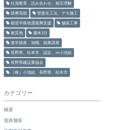
社員教育、読み合わせ、相互理解
筑摩高校
管更生工法、デモ施工
能登半島地震復興支援
舗装工事
被災地
週休2日
進学講座、就職、就業講座
長野県、松本市、認定、㈱小池組
長野県建設業協会
（株）小池組、長野県、松本市
カテゴリー
橋梁
道路舗装