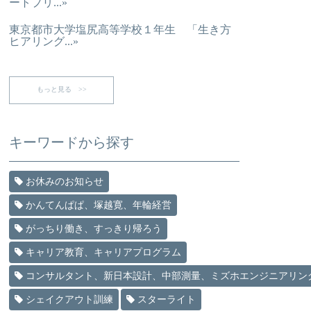
ートプリ...»
東京都市大学塩尻高等学校１年生 「生き方
ヒアリング...»
もっと見る >>
キーワードから探す
お休みのお知らせ
かんてんぱぱ、塚越寛、年輪経営
がっちり働き、すっきり帰ろう
キャリア教育、キャリアプログラム
コンサルタント、新日本設計、中部測量、ミズホエンジニアリン
シェイクアウト訓練
スターライト