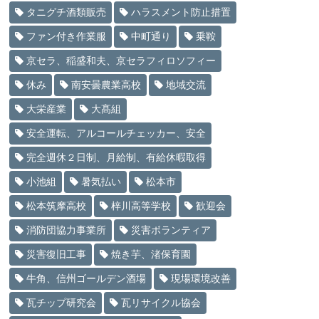
タニグチ酒類販売
ハラスメント防止措置
ファン付き作業服
中町通り
乗鞍
京セラ、稲盛和夫、京セラフィロソフィー
休み
南安曇農業高校
地域交流
大栄産業
大髙組
安全運転、アルコールチェッカー、安全
完全週休２日制、月給制、有給休暇取得
小池組
暑気払い
松本市
松本筑摩高校
梓川高等学校
歓迎会
消防団協力事業所
災害ボランティア
災害復旧工事
焼き芋、渚保育園
牛角、信州ゴールデン酒場
現場環境改善
瓦チップ研究会
瓦リサイクル協会