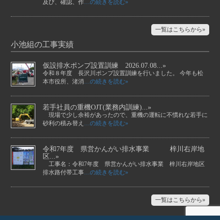
及び、確認、作
…の続きを読む»
一覧はこちらから»
小池組の工事実績
仮設排水ポンプ設置訓練 2026.07.08...»
令和８年度 長沢川ポンプ設置訓練を行いました。 今年も松
本市役所、渚消
…の続きを読む»
若手社員の重機OJT(業務内訓練)...»
現場で少し余裕があったので、重機の運転に不慣れな若手に
砂利の積み替え
…の続きを読む»
令和7年度 県営かんがい排水事業 梓川右岸地
区...»
工事名：令和7年度 県営かんがい排水事業 梓川右岸地区
排水路付帯工事
…の続きを読む»
一覧はこちらから»