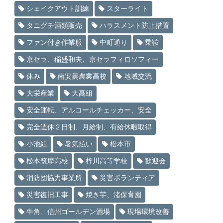
シェイクアウト訓練
スターライト
タニグチ酒類販売
ハラスメント防止措置
ファン付き作業服
中町通り
乗鞍
京セラ、稲盛和夫、京セラフィロソフィー
休み
南安曇農業高校
地域交流
大栄産業
大髙組
安全運転、アルコールチェッカー、安全
完全週休２日制、月給制、有給休暇取得
小池組
暑気払い
松本市
松本筑摩高校
梓川高等学校
歓迎会
消防団協力事業所
災害ボランティア
災害復旧工事
焼き芋、渚保育園
牛角、信州ゴールデン酒場
現場環境改善