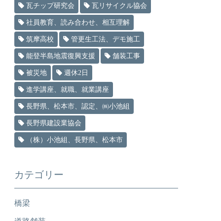
瓦チップ研究会
瓦リサイクル協会
社員教育、読み合わせ、相互理解
筑摩高校
管更生工法、デモ施工
能登半島地震復興支援
舗装工事
被災地
週休2日
進学講座、就職、就業講座
長野県、松本市、認定、㈱小池組
長野県建設業協会
（株）小池組、長野県、松本市
カテゴリー
橋梁