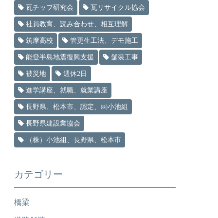
瓦チップ研究会
瓦リサイクル協会
社員教育、読み合わせ、相互理解
筑摩高校
管更生工法、デモ施工
能登半島地震復興支援
舗装工事
被災地
週休2日
進学講座、就職、就業講座
長野県、松本市、認定、㈱小池組
長野県建設業協会
（株）小池組、長野県、松本市
カテゴリー
橋梁