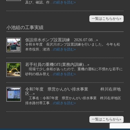
及び、確認、作
…の続きを読む»
一覧はこちらから»
小池組の工事実績
仮設排水ポンプ設置訓練 2026.07.08...»
令和８年度 長沢川ポンプ設置訓練を行いました。 今年も松
本市役所、渚消
…の続きを読む»
若手社員の重機OJT(業務内訓練)...»
現場で少し余裕があったので、重機の運転に不慣れな若手に
砂利の積み替え
…の続きを読む»
令和7年度 県営かんがい排水事業 梓川右岸地
区...»
工事名：令和7年度 県営かんがい排水事業 梓川右岸地区
排水路付帯工事
…の続きを読む»
一覧はこちらから»