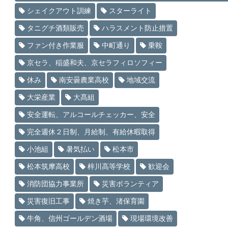
シェイクアウト訓練
スターライト
タニグチ酒類販売
ハラスメント防止措置
ファン付き作業服
中町通り
乗鞍
京セラ、稲盛和夫、京セラフィロソフィー
休み
南安曇農業高校
地域交流
大栄産業
大髙組
安全運転、アルコールチェッカー、安全
完全週休２日制、月給制、有給休暇取得
小池組
暑気払い
松本市
松本筑摩高校
梓川高等学校
歓迎会
消防団協力事業所
災害ボランティア
災害復旧工事
焼き芋、渚保育園
牛角、信州ゴールデン酒場
現場環境改善