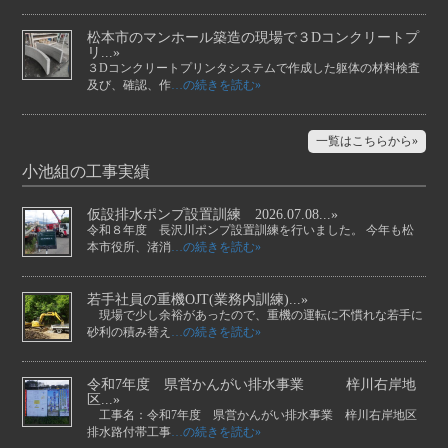
松本市のマンホール築造の現場で３Dコンクリートプ
リ...»
３Dコンクリートプリンタシステムで作成した躯体の材料検査
及び、確認、作
…の続きを読む»
一覧はこちらから»
小池組の工事実績
仮設排水ポンプ設置訓練 2026.07.08...»
令和８年度 長沢川ポンプ設置訓練を行いました。 今年も松
本市役所、渚消
…の続きを読む»
若手社員の重機OJT(業務内訓練)...»
現場で少し余裕があったので、重機の運転に不慣れな若手に
砂利の積み替え
…の続きを読む»
令和7年度 県営かんがい排水事業 梓川右岸地
区...»
工事名：令和7年度 県営かんがい排水事業 梓川右岸地区
排水路付帯工事
…の続きを読む»