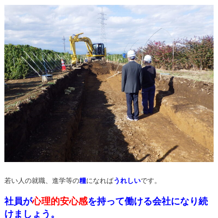
若い人の就職、進学等の
糧
になれば
うれしい
です。
社員が
心理的安心感
を持って働ける会社になり続
けましょう。