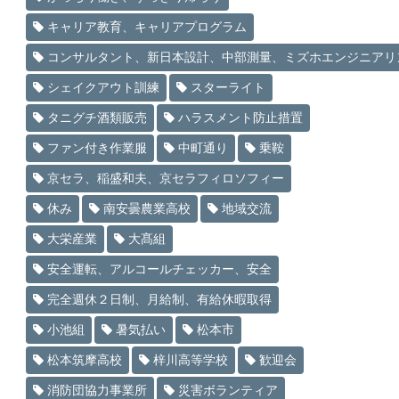
キャリア教育、キャリアプログラム
コンサルタント、新日本設計、中部測量、ミズホエンジニアリ
シェイクアウト訓練
スターライト
タニグチ酒類販売
ハラスメント防止措置
ファン付き作業服
中町通り
乗鞍
京セラ、稲盛和夫、京セラフィロソフィー
休み
南安曇農業高校
地域交流
大栄産業
大髙組
安全運転、アルコールチェッカー、安全
完全週休２日制、月給制、有給休暇取得
小池組
暑気払い
松本市
松本筑摩高校
梓川高等学校
歓迎会
消防団協力事業所
災害ボランティア