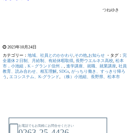
つねゆき
2023年10月24日
カテゴリー：
地域、社員とのかかわり
,
その他
,
お知らせ
・タグ：
完
全週休２日制、月給制、有給休暇取得
,
長野ウエルネス高校
,
松本
市，小池組，K－グランド信州，
,
進学講座、就職、就業講座
,
社員
教育、読み合わせ、相互理解
,
SDGs
,
がっちり働き、すっきり帰ろ
う
,
エコシステム、K-グランド
,
（株）小池組、長野県、松本市
お電話でもお気軽にお問合せください
0263-25-4426