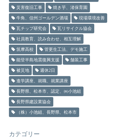
災害復旧工事
焼き芋、渚保育園
牛角、信州ゴールデン酒場
現場環境改善
瓦チップ研究会
瓦リサイクル協会
社員教育、読み合わせ、相互理解
筑摩高校
管更生工法、デモ施工
能登半島地震復興支援
舗装工事
被災地
週休2日
進学講座、就職、就業講座
長野県、松本市、認定、㈱小池組
長野県建設業協会
（株）小池組、長野県、松本市
カテゴリー