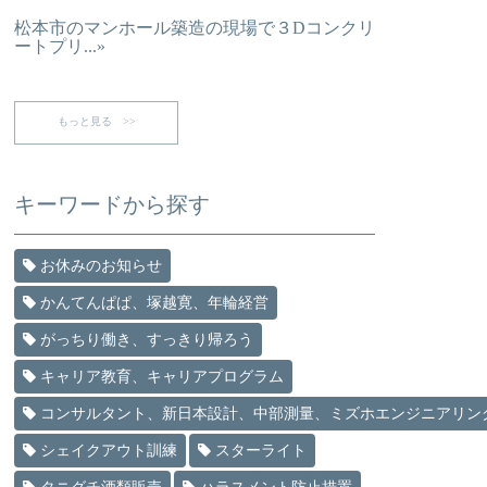
松本市のマンホール築造の現場で３Dコンクリ
ートプリ...»
もっと見る >>
キーワードから探す
お休みのお知らせ
かんてんぱぱ、塚越寛、年輪経営
がっちり働き、すっきり帰ろう
キャリア教育、キャリアプログラム
コンサルタント、新日本設計、中部測量、ミズホエンジニアリン
シェイクアウト訓練
スターライト