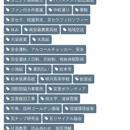
タニグチ酒類販売
ハラスメント防止措置
ファン付き作業服
中町通り
乗鞍
京セラ、稲盛和夫、京セラフィロソフィー
休み
南安曇農業高校
地域交流
大栄産業
大髙組
安全運転、アルコールチェッカー、安全
完全週休２日制、月給制、有給休暇取得
小池組
暑気払い
松本市
松本筑摩高校
梓川高等学校
歓迎会
消防団協力事業所
災害ボランティア
災害復旧工事
焼き芋、渚保育園
牛角、信州ゴールデン酒場
現場環境改善
瓦チップ研究会
瓦リサイクル協会
社員教育、読み合わせ、相互理解