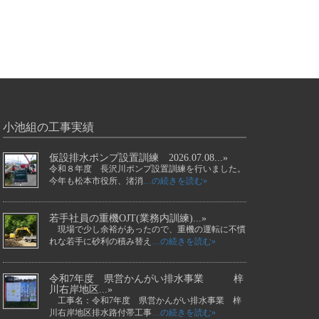
小池組の工事実績
仮設排水ポンプ設置訓練 2026.07.08...»
令和８年度 長沢川ポンプ設置訓練を行いました。
今年も松本市役所、渚消
…の続きを読む»
若手社員の重機OJT(業務内訓練)...»
現場で少し余裕があったので、重機の運転に不慣
れな若手に砂利の積み替え
…の続きを読む»
令和7年度 県営かんがい排水事業 梓
川右岸地区...»
工事名：令和7年度 県営かんがい排水事業 梓
川右岸地区排水路付帯工事
…の続きを読む»