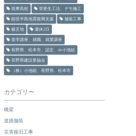
筑摩高校
管更生工法、デモ施工
能登半島地震復興支援
舗装工事
被災地
週休2日
進学講座、就職、就業講座
長野県、松本市、認定、㈱小池組
長野県建設業協会
（株）小池組、長野県、松本市
カテゴリー
橋梁
道路舗装
災害復旧工事