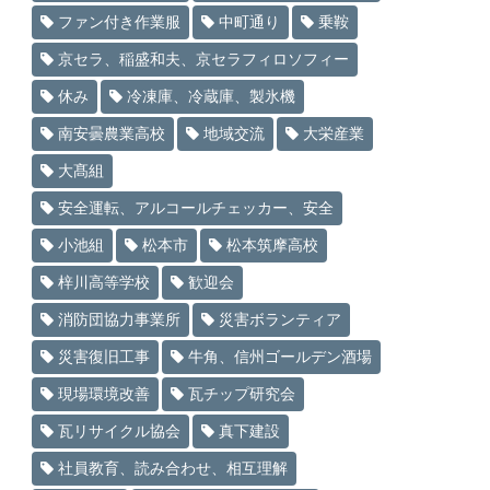
ファン付き作業服
中町通り
乗鞍
京セラ、稲盛和夫、京セラフィロソフィー
休み
冷凍庫、冷蔵庫、製氷機
南安曇農業高校
地域交流
大栄産業
大髙組
安全運転、アルコールチェッカー、安全
小池組
松本市
松本筑摩高校
梓川高等学校
歓迎会
消防団協力事業所
災害ボランティア
災害復旧工事
牛角、信州ゴールデン酒場
現場環境改善
瓦チップ研究会
瓦リサイクル協会
真下建設
社員教育、読み合わせ、相互理解