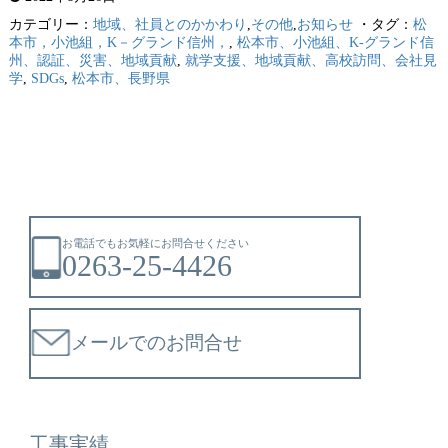
カテゴリー：
地域、社員とのかかわり
,
その他
,
お知らせ
・タグ：
松
本市，小池組，K－グランド信州，
,
松本市、小池組、K-グランド信
州、認証、災害、地域貢献
,
就学支援、地域貢献、高校訪問、会社見
学
,
SDGs
,
松本市、長野県
お電話でもお気軽にお問合せください
0263-25-4426
メールでのお問合せ
工事実績