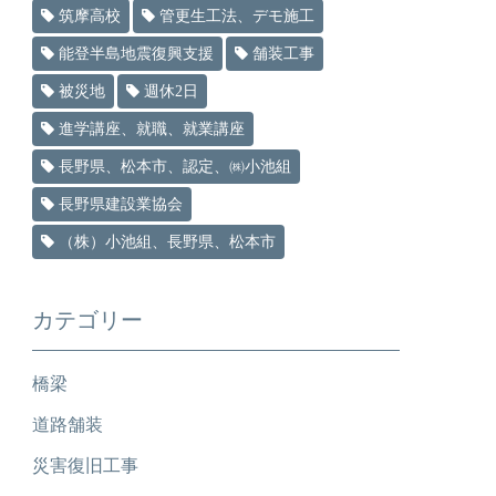
筑摩高校
管更生工法、デモ施工
能登半島地震復興支援
舗装工事
被災地
週休2日
進学講座、就職、就業講座
長野県、松本市、認定、㈱小池組
長野県建設業協会
（株）小池組、長野県、松本市
カテゴリー
橋梁
道路舗装
災害復旧工事