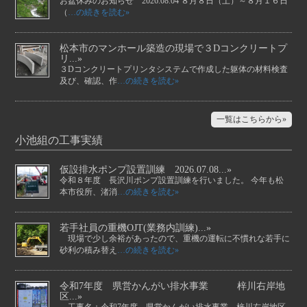
お盆休みのお知らせ 2026.08.04 ８月８日（土）～８月１６日
（
…の続きを読む»
松本市のマンホール築造の現場で３Dコンクリートプ
リ...»
３Dコンクリートプリンタシステムで作成した躯体の材料検査
及び、確認、作
…の続きを読む»
一覧はこちらから»
小池組の工事実績
仮設排水ポンプ設置訓練 2026.07.08...»
令和８年度 長沢川ポンプ設置訓練を行いました。 今年も松
本市役所、渚消
…の続きを読む»
若手社員の重機OJT(業務内訓練)...»
現場で少し余裕があったので、重機の運転に不慣れな若手に
砂利の積み替え
…の続きを読む»
令和7年度 県営かんがい排水事業 梓川右岸地
区...»
工事名：令和7年度 県営かんがい排水事業 梓川右岸地区