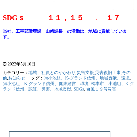
SDGｓ １１，１５ → １７
当社、工事部環境課 山﨑課長 の活動は、地域に貢献していま
す。
2022年5月10日
カテゴリー：
地域、社員とのかかわり
,
災害支援
,
災害復旧工事
,
その
他
,
お知らせ
・タグ：
㈱小池組、K-グランド信州、地域貢献、環境
,
㈱小池組、K-グランド信州、健康経営、環境
,
松本市、小池組、K-グ
ランド信州、認証、災害、地域貢献
,
SDGs
,
台風１９号災害