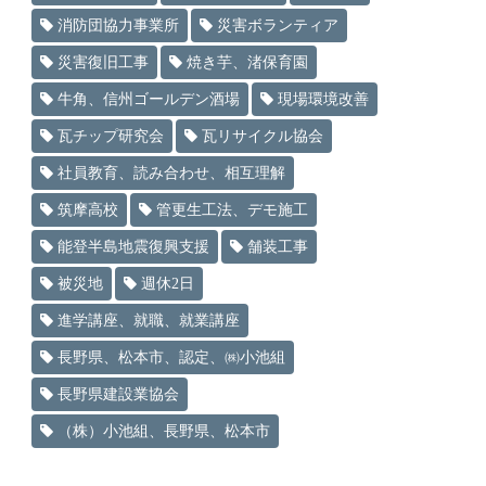
消防団協力事業所
災害ボランティア
災害復旧工事
焼き芋、渚保育園
牛角、信州ゴールデン酒場
現場環境改善
瓦チップ研究会
瓦リサイクル協会
社員教育、読み合わせ、相互理解
筑摩高校
管更生工法、デモ施工
能登半島地震復興支援
舗装工事
被災地
週休2日
進学講座、就職、就業講座
長野県、松本市、認定、㈱小池組
長野県建設業協会
（株）小池組、長野県、松本市