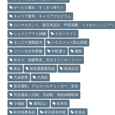
がっちり働き、すっきり帰ろう
キャリア教育、キャリアプログラム
コンサルタント、新日本設計、中部測量、ミズホエンジニアリ
シェイクアウト訓練
スターライト
タニグチ酒類販売
ハラスメント防止措置
ファン付き作業服
中町通り
乗鞍
京セラ、稲盛和夫、京セラフィロソフィー
休み
南安曇農業高校
地域交流
大栄産業
大髙組
安全運転、アルコールチェッカー、安全
完全週休２日制、月給制、有給休暇取得
小池組
暑気払い
松本市
松本筑摩高校
梓川高等学校
歓迎会