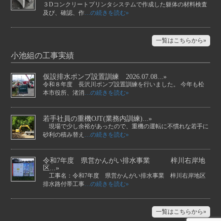
３Dコンクリートプリンタシステムで作成した躯体の材料検査
及び、確認、作
…の続きを読む»
一覧はこちらから»
小池組の工事実績
仮設排水ポンプ設置訓練 2026.07.08...»
令和８年度 長沢川ポンプ設置訓練を行いました。 今年も松
本市役所、渚消
…の続きを読む»
若手社員の重機OJT(業務内訓練)...»
現場で少し余裕があったので、重機の運転に不慣れな若手に
砂利の積み替え
…の続きを読む»
令和7年度 県営かんがい排水事業 梓川右岸地
区...»
工事名：令和7年度 県営かんがい排水事業 梓川右岸地区
排水路付帯工事
…の続きを読む»
一覧はこちらから»