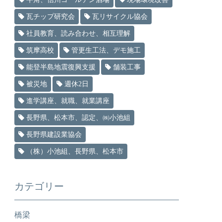
瓦チップ研究会
瓦リサイクル協会
社員教育、読み合わせ、相互理解
筑摩高校
管更生工法、デモ施工
能登半島地震復興支援
舗装工事
被災地
週休2日
進学講座、就職、就業講座
長野県、松本市、認定、㈱小池組
長野県建設業協会
（株）小池組、長野県、松本市
カテゴリー
橋梁