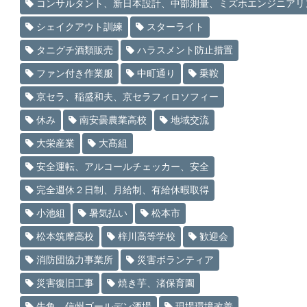
コンサルタント、新日本設計、中部測量、ミズホエンジニアリ
シェイクアウト訓練
スターライト
タニグチ酒類販売
ハラスメント防止措置
ファン付き作業服
中町通り
乗鞍
京セラ、稲盛和夫、京セラフィロソフィー
休み
南安曇農業高校
地域交流
大栄産業
大髙組
安全運転、アルコールチェッカー、安全
完全週休２日制、月給制、有給休暇取得
小池組
暑気払い
松本市
松本筑摩高校
梓川高等学校
歓迎会
消防団協力事業所
災害ボランティア
災害復旧工事
焼き芋、渚保育園
牛角、信州ゴールデン酒場
現場環境改善