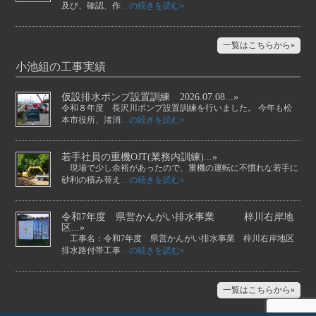
及び、確認、作
…の続きを読む»
一覧はこちらから»
小池組の工事実績
仮設排水ポンプ設置訓練 2026.07.08...»
令和８年度 長沢川ポンプ設置訓練を行いました。 今年も松
本市役所、渚消
…の続きを読む»
若手社員の重機OJT(業務内訓練)...»
現場で少し余裕があったので、重機の運転に不慣れな若手に
砂利の積み替え
…の続きを読む»
令和7年度 県営かんがい排水事業 梓川右岸地
区...»
工事名：令和7年度 県営かんがい排水事業 梓川右岸地区
排水路付帯工事
…の続きを読む»
一覧はこちらから»