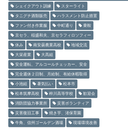
シェイクアウト訓練
スターライト
タニグチ酒類販売
ハラスメント防止措置
ファン付き作業服
中町通り
乗鞍
京セラ、稲盛和夫、京セラフィロソフィー
休み
南安曇農業高校
地域交流
大栄産業
大髙組
安全運転、アルコールチェッカー、安全
完全週休２日制、月給制、有給休暇取得
小池組
暑気払い
松本市
松本筑摩高校
梓川高等学校
歓迎会
消防団協力事業所
災害ボランティア
災害復旧工事
焼き芋、渚保育園
牛角、信州ゴールデン酒場
現場環境改善