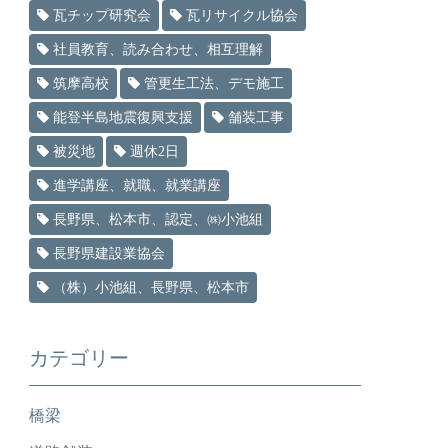
瓦チップ研究会
瓦リサイクル協会
社員教育、読み合わせ、相互理解
筑摩高校
管更生工法、デモ施工
能登半島地震復興支援
舗装工事
被災地
週休2日
進学講座、就職、就業講座
長野県、松本市、認定、㈱小池組
長野県建設業協会
（株）小池組、長野県、松本市
カテゴリー
橋梁