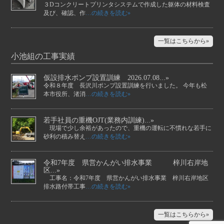
３Dコンクリートプリンタシステムで作成した躯体の材料検査
及び、確認、作
…の続きを読む»
一覧はこちらから»
小池組の工事実績
仮設排水ポンプ設置訓練 2026.07.08...»
令和８年度 長沢川ポンプ設置訓練を行いました。 今年も松
本市役所、渚消
…の続きを読む»
若手社員の重機OJT(業務内訓練)...»
現場で少し余裕があったので、重機の運転に不慣れな若手に
砂利の積み替え
…の続きを読む»
令和7年度 県営かんがい排水事業 梓川右岸地
区...»
工事名：令和7年度 県営かんがい排水事業 梓川右岸地区
排水路付帯工事
…の続きを読む»
一覧はこちらから»