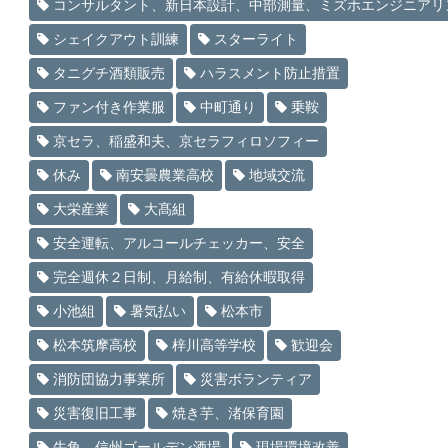
コンサルタント、新日本設計、中部測量、ミズホエンジニアリ
シェイクアウト訓練
スターライト
タニグチ酒類販売
ハラスメント防止措置
ファン付き作業服
中町通り
乗鞍
京セラ、稲盛和夫、京セラフィロソフィー
休み
南安曇農業高校
地域交流
大栄産業
大髙組
安全運転、アルコールチェッカー、安全
完全週休２日制、月給制、有給休暇取得
小池組
暑気払い
松本市
松本筑摩高校
梓川高等学校
歓迎会
消防団協力事業所
災害ボランティア
災害復旧工事
焼き芋、渚保育園
牛角、信州ゴールデン酒場
現場環境改善