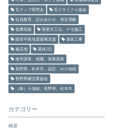
瓦チップ研究会
瓦リサイクル協会
社員教育、読み合わせ、相互理解
筑摩高校
管更生工法、デモ施工
能登半島地震復興支援
舗装工事
被災地
週休2日
進学講座、就職、就業講座
長野県、松本市、認定、㈱小池組
長野県建設業協会
（株）小池組、長野県、松本市
カテゴリー
橋梁