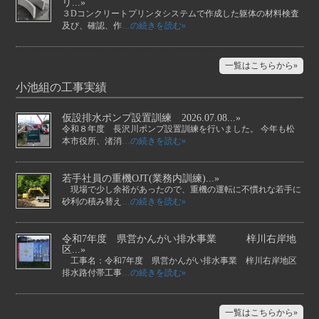
リ...»
３Dコンクリートプリンタシステムで作成した躯体の材料検査
及び、確認、作
…の続きを読む»
一覧はこちらから»
小池組の工事実績
仮設排水ポンプ設置訓練 2026.07.08...»
令和８年度 長沢川ポンプ設置訓練を行いました。 今年も松
本市役所、渚消
…の続きを読む»
若手社員の重機OJT(業務内訓練)...»
現場で少し余裕があったので、重機の運転に不慣れな若手に
砂利の積み替え
…の続きを読む»
令和7年度 県営かんがい排水事業 梓川右岸地
区...»
工事名：令和7年度 県営かんがい排水事業 梓川右岸地区
排水路付帯工事
…の続きを読む»
一覧はこちらから»