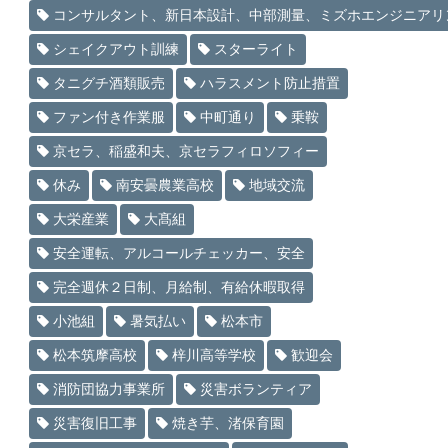
コンサルタント、新日本設計、中部測量、ミズホエンジニアリ
シェイクアウト訓練
スターライト
タニグチ酒類販売
ハラスメント防止措置
ファン付き作業服
中町通り
乗鞍
京セラ、稲盛和夫、京セラフィロソフィー
休み
南安曇農業高校
地域交流
大栄産業
大髙組
安全運転、アルコールチェッカー、安全
完全週休２日制、月給制、有給休暇取得
小池組
暑気払い
松本市
松本筑摩高校
梓川高等学校
歓迎会
消防団協力事業所
災害ボランティア
災害復旧工事
焼き芋、渚保育園