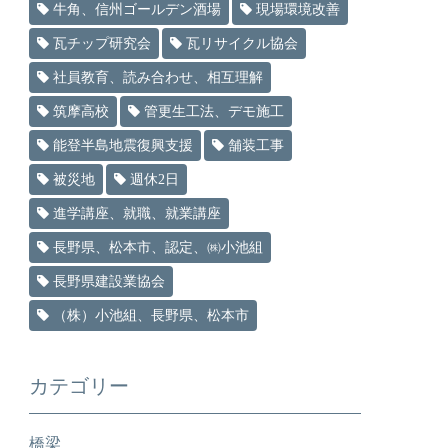
牛角、信州ゴールデン酒場
現場環境改善
瓦チップ研究会
瓦リサイクル協会
社員教育、読み合わせ、相互理解
筑摩高校
管更生工法、デモ施工
能登半島地震復興支援
舗装工事
被災地
週休2日
進学講座、就職、就業講座
長野県、松本市、認定、㈱小池組
長野県建設業協会
（株）小池組、長野県、松本市
カテゴリー
橋梁