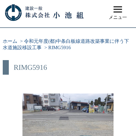
≡
メニュ一
ホーム
>
令和元年度(都)中条白板線道路改築事業に伴う下
水道施設移設工事
>
RIMG5916
RIMG5916