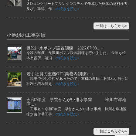
３Dコンクリートプリンタシステムで作成した躯体の材料検査
及び、確認、作
…の続きを読む»
一覧はこちらから»
小池組の工事実績
仮設排水ポンプ設置訓練 2026.07.08...»
令和８年度 長沢川ポンプ設置訓練を行いました。 今年も松
本市役所、渚消
…の続きを読む»
若手社員の重機OJT(業務内訓練)...»
現場で少し余裕があったので、重機の運転に不慣れな若手に
砂利の積み替え
…の続きを読む»
令和7年度 県営かんがい排水事業 梓川右岸地
区...»
工事名：令和7年度 県営かんがい排水事業 梓川右岸地区
排水路付帯工事
…の続きを読む»
一覧はこちらから»