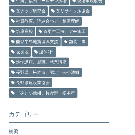
牛角、信州ゴールデン酒場
現場環境改善
瓦チップ研究会
瓦リサイクル協会
社員教育、読み合わせ、相互理解
筑摩高校
管更生工法、デモ施工
能登半島地震復興支援
舗装工事
被災地
週休2日
進学講座、就職、就業講座
長野県、松本市、認定、㈱小池組
長野県建設業協会
（株）小池組、長野県、松本市
カテゴリー
橋梁