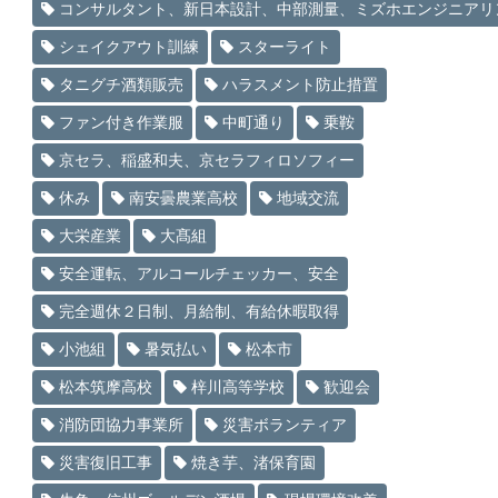
コンサルタント、新日本設計、中部測量、ミズホエンジニアリ
シェイクアウト訓練
スターライト
タニグチ酒類販売
ハラスメント防止措置
ファン付き作業服
中町通り
乗鞍
京セラ、稲盛和夫、京セラフィロソフィー
休み
南安曇農業高校
地域交流
大栄産業
大髙組
安全運転、アルコールチェッカー、安全
完全週休２日制、月給制、有給休暇取得
小池組
暑気払い
松本市
松本筑摩高校
梓川高等学校
歓迎会
消防団協力事業所
災害ボランティア
災害復旧工事
焼き芋、渚保育園