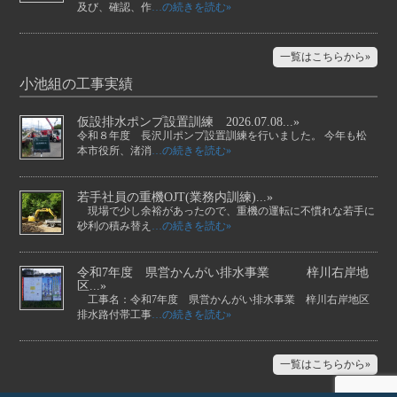
及び、確認、作
…の続きを読む»
一覧はこちらから»
小池組の工事実績
仮設排水ポンプ設置訓練 2026.07.08...»
令和８年度 長沢川ポンプ設置訓練を行いました。 今年も松
本市役所、渚消
…の続きを読む»
若手社員の重機OJT(業務内訓練)...»
現場で少し余裕があったので、重機の運転に不慣れな若手に
砂利の積み替え
…の続きを読む»
令和7年度 県営かんがい排水事業 梓川右岸地
区...»
工事名：令和7年度 県営かんがい排水事業 梓川右岸地区
排水路付帯工事
…の続きを読む»
一覧はこちらから»