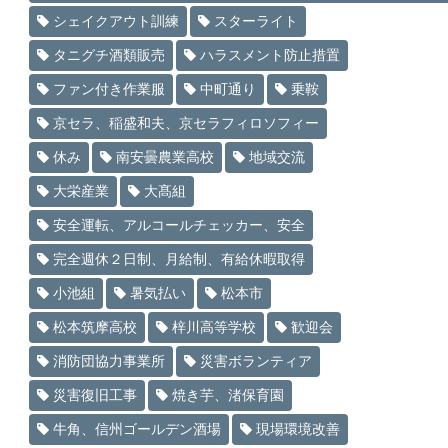
シェイクアウト訓練
スターライト
タニグチ酒類販売
ハラスメント防止措置
ファン付き作業服
中町通り
乗鞍
京セラ、稲盛和夫、京セラフィロソフィー
休み
南安曇農業高校
地域交流
大栄産業
大髙組
安全運転、アルコールチェッカー、安全
完全週休２日制、月給制、有給休暇取得
小池組
暑気払い
松本市
松本筑摩高校
梓川高等学校
歓迎会
消防団協力事業所
災害ボランティア
災害復旧工事
焼き芋、渚保育園
牛角、信州ゴールデン酒場
現場環境改善