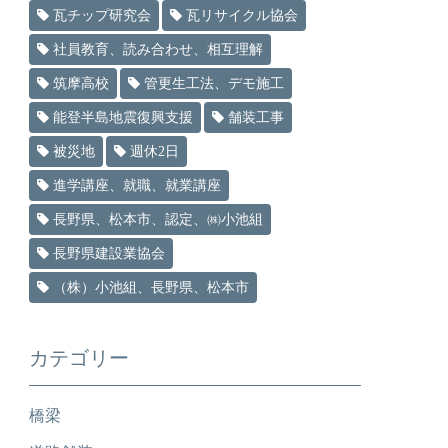
瓦チップ研究会
瓦リサイクル協会
社員教育、読み合わせ、相互理解
筑摩高校
管更生工法、デモ施工
能登半島地震復興支援
舗装工事
被災地
週休2日
進学講座、就職、就業講座
長野県、松本市、認定、㈱小池組
長野県建設業協会
（株）小池組、長野県、松本市
カテゴリー
橋梁