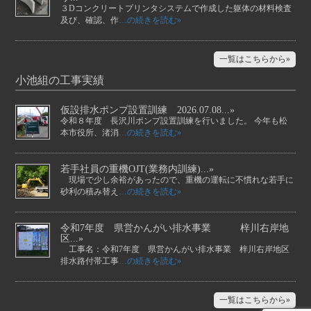
３Dコンクリートプリンタシステムで作成した躯体の材料検査
及び、確認、作
…の続きを読む»
一覧はこちらから»
小池組の工事実績
仮設排水ポンプ設置訓練 2026.07.08...»
令和８年度 長沢川ポンプ設置訓練を行いました。 今年も松
本市役所、渚消
…の続きを読む»
若手社員の重機OJT(業務内訓練)...»
現場で少し余裕があったので、重機の運転に不慣れな若手に
砂利の積み替え
…の続きを読む»
令和7年度 県営かんがい排水事業 梓川右岸地
区...»
工事名：令和7年度 県営かんがい排水事業 梓川右岸地区
排水路付帯工事
…の続きを読む»
一覧はこちらから»