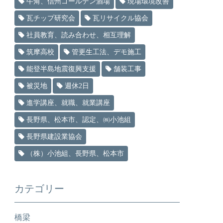
牛角、信州ゴールデン酒場
現場環境改善
瓦チップ研究会
瓦リサイクル協会
社員教育、読み合わせ、相互理解
筑摩高校
管更生工法、デモ施工
能登半島地震復興支援
舗装工事
被災地
週休2日
進学講座、就職、就業講座
長野県、松本市、認定、㈱小池組
長野県建設業協会
（株）小池組、長野県、松本市
カテゴリー
橋梁