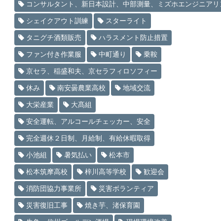
コンサルタント、新日本設計、中部測量、ミズホエンジニアリ
シェイクアウト訓練
スターライト
タニグチ酒類販売
ハラスメント防止措置
ファン付き作業服
中町通り
乗鞍
京セラ、稲盛和夫、京セラフィロソフィー
休み
南安曇農業高校
地域交流
大栄産業
大髙組
安全運転、アルコールチェッカー、安全
完全週休２日制、月給制、有給休暇取得
小池組
暑気払い
松本市
松本筑摩高校
梓川高等学校
歓迎会
消防団協力事業所
災害ボランティア
災害復旧工事
焼き芋、渚保育園