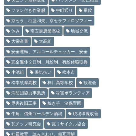
タニグチ酒類販売
ハラスメント防止措置
ファン付き作業服
中町通り
乗鞍
京セラ、稲盛和夫、京セラフィロソフィー
休み
南安曇農業高校
地域交流
大栄産業
大髙組
安全運転、アルコールチェッカー、安全
完全週休２日制、月給制、有給休暇取得
小池組
暑気払い
松本市
松本筑摩高校
梓川高等学校
歓迎会
消防団協力事業所
災害ボランティア
災害復旧工事
焼き芋、渚保育園
牛角、信州ゴールデン酒場
現場環境改善
瓦チップ研究会
瓦リサイクル協会
社員教育、読み合わせ、相互理解