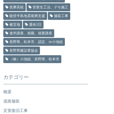
筑摩高校
管更生工法、デモ施工
能登半島地震復興支援
舗装工事
被災地
週休2日
進学講座、就職、就業講座
長野県、松本市、認定、㈱小池組
長野県建設業協会
（株）小池組、長野県、松本市
カテゴリー
橋梁
道路舗装
災害復旧工事