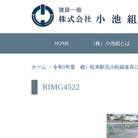
HOME
（株）小池組とは
ホーム
>
令和5年度 都）松本駅北小松線改良
RIMG4522