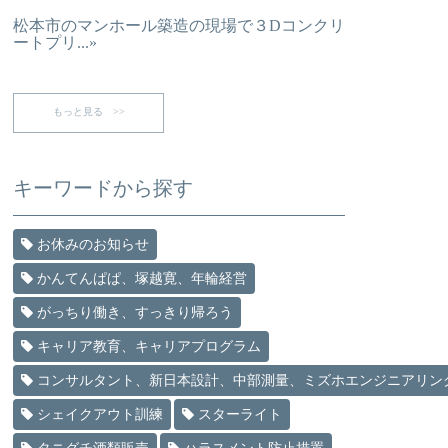
松本市のマンホール築造の現場で３Dコンクリ
ートプリ...»
もっと見る >>
キーワードから探す
お休みのお知らせ
かんてんぱぱ、塚越寛、年輪経営
がっちり働き、すっきり帰ろう
キャリア教育、キャリアプログラム
コンサルタント、新日本設計、中部測量、ミズホエンジニアリン
シェイクアウト訓練
スターライト