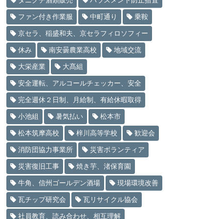
タニグチ酒類販売
ハラスメント防止措置
ファン付き作業服
中町通り
乗鞍
京セラ、稲盛和夫、京セラフィロソフィー
休み
南安曇農業高校
地域交流
大栄産業
大髙組
安全運転、アルコールチェッカー、安全
完全週休２日制、月給制、有給休暇取得
小池組
暑気払い
松本市
松本筑摩高校
梓川高等学校
歓迎会
消防団協力事業所
災害ボランティア
災害復旧工事
焼き芋、渚保育園
牛角、信州ゴールデン酒場
現場環境改善
瓦チップ研究会
瓦リサイクル協会
社員教育、読み合わせ、相互理解