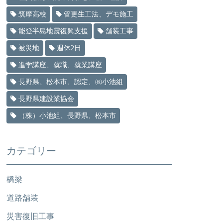
筑摩高校
管更生工法、デモ施工
能登半島地震復興支援
舗装工事
被災地
週休2日
進学講座、就職、就業講座
長野県、松本市、認定、㈱小池組
長野県建設業協会
（株）小池組、長野県、松本市
カテゴリー
橋梁
道路舗装
災害復旧工事