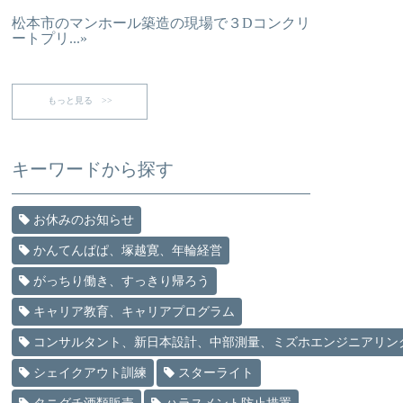
松本市のマンホール築造の現場で３Dコンクリ
ートプリ...»
もっと見る >>
キーワードから探す
お休みのお知らせ
かんてんぱぱ、塚越寛、年輪経営
がっちり働き、すっきり帰ろう
キャリア教育、キャリアプログラム
コンサルタント、新日本設計、中部測量、ミズホエンジニアリン
シェイクアウト訓練
スターライト