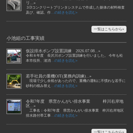
リ...»
３Dコンクリートプリンタシステムで作成した躯体の材料検査
及び、確認、作
…の続きを読む»
一覧はこちらから»
小池組の工事実績
仮設排水ポンプ設置訓練 2026.07.08...»
令和８年度 長沢川ポンプ設置訓練を行いました。 今年も松
本市役所、渚消
…の続きを読む»
若手社員の重機OJT(業務内訓練)...»
現場で少し余裕があったので、重機の運転に不慣れな若手に
砂利の積み替え
…の続きを読む»
令和7年度 県営かんがい排水事業 梓川右岸地
区...»
工事名：令和7年度 県営かんがい排水事業 梓川右岸地区
排水路付帯工事
…の続きを読む»
一覧はこちらから»