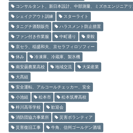
コンサルタント、新日本設計、中部測量、ミズホエンジニアリ
シェイクアウト訓練
スターライト
タニグチ酒類販売
ハラスメント防止措置
ファン付き作業服
中町通り
乗鞍
京セラ、稲盛和夫、京セラフィロソフィー
休み
冷凍庫、冷蔵庫、製氷機
南安曇農業高校
地域交流
大栄産業
大髙組
安全運転、アルコールチェッカー、安全
小池組
松本市
松本筑摩高校
梓川高等学校
歓迎会
消防団協力事業所
災害ボランティア
災害復旧工事
牛角、信州ゴールデン酒場