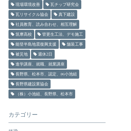
現場環境改善
瓦チップ研究会
瓦リサイクル協会
真下建設
社員教育、読み合わせ、相互理解
筑摩高校
管更生工法、デモ施工
能登半島地震復興支援
舗装工事
被災地
週休2日
進学講座、就職、就業講座
長野県、松本市、認定、㈱小池組
長野県建設業協会
（株）小池組、長野県、松本市
カテゴリー