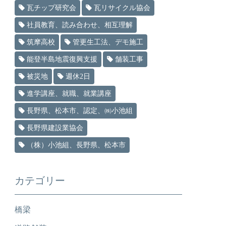
瓦チップ研究会
瓦リサイクル協会
社員教育、読み合わせ、相互理解
筑摩高校
管更生工法、デモ施工
能登半島地震復興支援
舗装工事
被災地
週休2日
進学講座、就職、就業講座
長野県、松本市、認定、㈱小池組
長野県建設業協会
（株）小池組、長野県、松本市
カテゴリー
橋梁