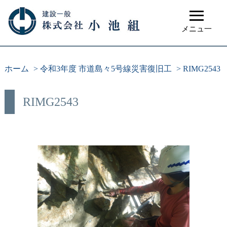
≡
メニュ一
ホーム
>
令和3年度 市道島々5号線災害復旧工
>
RIMG2543
RIMG2543