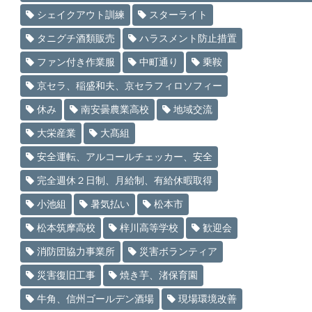
シェイクアウト訓練
スターライト
タニグチ酒類販売
ハラスメント防止措置
ファン付き作業服
中町通り
乗鞍
京セラ、稲盛和夫、京セラフィロソフィー
休み
南安曇農業高校
地域交流
大栄産業
大髙組
安全運転、アルコールチェッカー、安全
完全週休２日制、月給制、有給休暇取得
小池組
暑気払い
松本市
松本筑摩高校
梓川高等学校
歓迎会
消防団協力事業所
災害ボランティア
災害復旧工事
焼き芋、渚保育園
牛角、信州ゴールデン酒場
現場環境改善