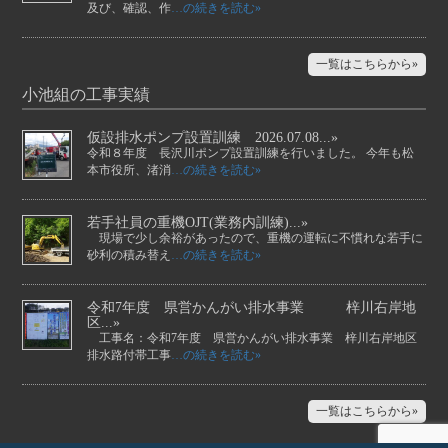
及び、確認、作
…の続きを読む»
一覧はこちらから»
小池組の工事実績
仮設排水ポンプ設置訓練 2026.07.08...»
令和８年度 長沢川ポンプ設置訓練を行いました。 今年も松
本市役所、渚消
…の続きを読む»
若手社員の重機OJT(業務内訓練)...»
現場で少し余裕があったので、重機の運転に不慣れな若手に
砂利の積み替え
…の続きを読む»
令和7年度 県営かんがい排水事業 梓川右岸地
区...»
工事名：令和7年度 県営かんがい排水事業 梓川右岸地区
排水路付帯工事
…の続きを読む»
一覧はこちらから»