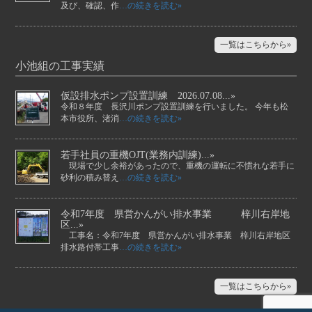
及び、確認、作
…の続きを読む»
一覧はこちらから»
小池組の工事実績
仮設排水ポンプ設置訓練 2026.07.08...»
令和８年度 長沢川ポンプ設置訓練を行いました。 今年も松
本市役所、渚消
…の続きを読む»
若手社員の重機OJT(業務内訓練)...»
現場で少し余裕があったので、重機の運転に不慣れな若手に
砂利の積み替え
…の続きを読む»
令和7年度 県営かんがい排水事業 梓川右岸地
区...»
工事名：令和7年度 県営かんがい排水事業 梓川右岸地区
排水路付帯工事
…の続きを読む»
一覧はこちらから»