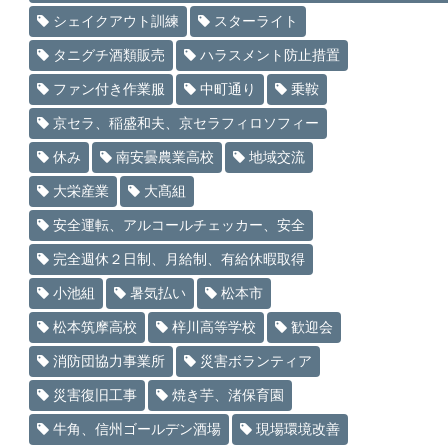
シェイクアウト訓練
スターライト
タニグチ酒類販売
ハラスメント防止措置
ファン付き作業服
中町通り
乗鞍
京セラ、稲盛和夫、京セラフィロソフィー
休み
南安曇農業高校
地域交流
大栄産業
大髙組
安全運転、アルコールチェッカー、安全
完全週休２日制、月給制、有給休暇取得
小池組
暑気払い
松本市
松本筑摩高校
梓川高等学校
歓迎会
消防団協力事業所
災害ボランティア
災害復旧工事
焼き芋、渚保育園
牛角、信州ゴールデン酒場
現場環境改善