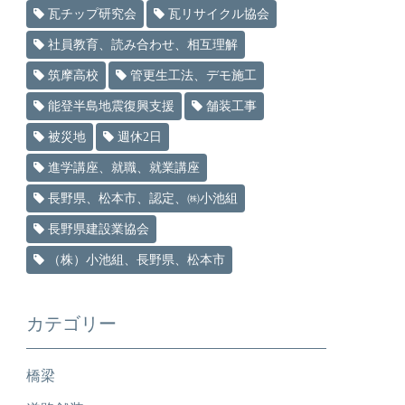
瓦チップ研究会
瓦リサイクル協会
社員教育、読み合わせ、相互理解
筑摩高校
管更生工法、デモ施工
能登半島地震復興支援
舗装工事
被災地
週休2日
進学講座、就職、就業講座
長野県、松本市、認定、㈱小池組
長野県建設業協会
（株）小池組、長野県、松本市
カテゴリー
橋梁