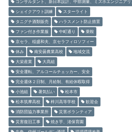
コンサルタント、新日本設計、中部測量、ミズホエンジニアリ
シェイクアウト訓練
スターライト
タニグチ酒類販売
ハラスメント防止措置
ファン付き作業服
中町通り
乗鞍
京セラ、稲盛和夫、京セラフィロソフィー
休み
南安曇農業高校
地域交流
大栄産業
大髙組
安全運転、アルコールチェッカー、安全
完全週休２日制、月給制、有給休暇取得
小池組
暑気払い
松本市
松本筑摩高校
梓川高等学校
歓迎会
消防団協力事業所
災害ボランティア
災害復旧工事
焼き芋、渚保育園
牛角、信州ゴールデン酒場
現場環境改善