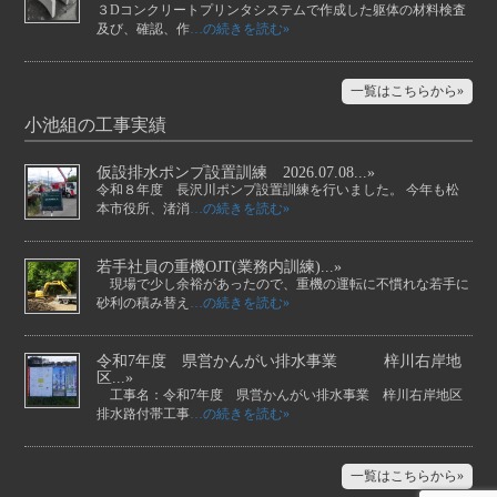
３Dコンクリートプリンタシステムで作成した躯体の材料検査
及び、確認、作
…の続きを読む»
一覧はこちらから»
小池組の工事実績
仮設排水ポンプ設置訓練 2026.07.08...»
令和８年度 長沢川ポンプ設置訓練を行いました。 今年も松
本市役所、渚消
…の続きを読む»
若手社員の重機OJT(業務内訓練)...»
現場で少し余裕があったので、重機の運転に不慣れな若手に
砂利の積み替え
…の続きを読む»
令和7年度 県営かんがい排水事業 梓川右岸地
区...»
工事名：令和7年度 県営かんがい排水事業 梓川右岸地区
排水路付帯工事
…の続きを読む»
一覧はこちらから»