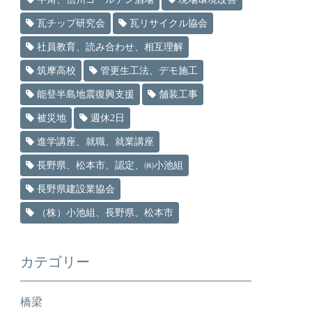
瓦チップ研究会
瓦リサイクル協会
社員教育、読み合わせ、相互理解
筑摩高校
管更生工法、デモ施工
能登半島地震復興支援
舗装工事
被災地
週休2日
進学講座、就職、就業講座
長野県、松本市、認定、㈱小池組
長野県建設業協会
（株）小池組、長野県、松本市
カテゴリー
橋梁