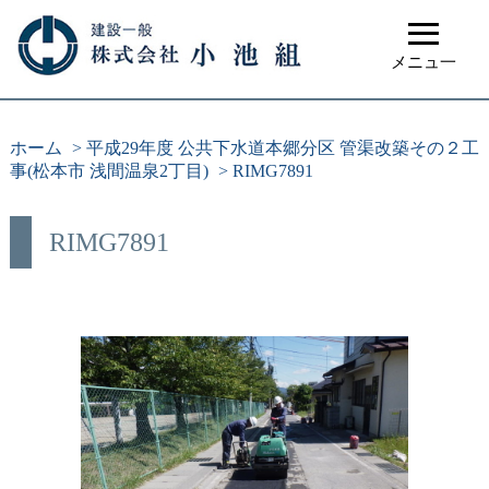
≡
メニュ一
ホーム
>
平成29年度 公共下水道本郷分区 管渠改築その２工
事(松本市 浅間温泉2丁目)
>
RIMG7891
RIMG7891