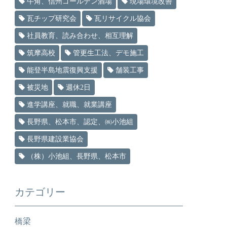
牛角、信州ゴールデン酒場
現場環境改善
瓦チップ研究会
瓦リサイクル協会
社員教育、読み合わせ、相互理解
筑摩高校
管更生工法、デモ施工
能登半島地震復興支援
舗装工事
被災地
週休2日
進学講座、就職、就業講座
長野県、松本市、認定、㈱小池組
長野県建設業協会
（株）小池組、長野県、松本市
カテゴリー
橋梁