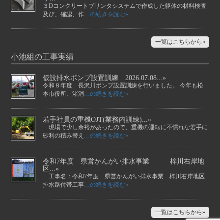
３Dコンクリートプリンタシステムで作成した躯体の材料検査
及び、確認、作
…の続きを読む»
一覧はこちらから»
小池組の工事実績
仮設排水ポンプ設置訓練 2026.07.08...»
令和８年度 長沢川ポンプ設置訓練を行いました。 今年も松
本市役所、渚消
…の続きを読む»
若手社員の重機OJT(業務内訓練)...»
現場で少し余裕があったので、重機の運転に不慣れな若手に
砂利の積み替え
…の続きを読む»
令和7年度 県営かんがい排水事業 梓川右岸地
区...»
工事名：令和7年度 県営かんがい排水事業 梓川右岸地区
排水路付帯工事
…の続きを読む»
一覧はこちらから»