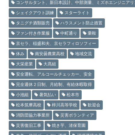
コンサルタント、新日本設計、中部測量、ミズホエンジニアリ
シェイクアウト訓練
スターライト
タニグチ酒類販売
ハラスメント防止措置
ファン付き作業服
中町通り
乗鞍
京セラ、稲盛和夫、京セラフィロソフィー
休み
南安曇農業高校
地域交流
大栄産業
大髙組
安全運転、アルコールチェッカー、安全
完全週休２日制、月給制、有給休暇取得
小池組
暑気払い
松本市
松本筑摩高校
梓川高等学校
歓迎会
消防団協力事業所
災害ボランティア
災害復旧工事
焼き芋、渚保育園