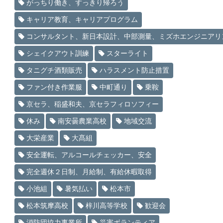
がっちり働き、すっきり帰ろう
キャリア教育、キャリアプログラム
コンサルタント、新日本設計、中部測量、ミズホエンジニアリ
シェイクアウト訓練
スターライト
タニグチ酒類販売
ハラスメント防止措置
ファン付き作業服
中町通り
乗鞍
京セラ、稲盛和夫、京セラフィロソフィー
休み
南安曇農業高校
地域交流
大栄産業
大髙組
安全運転、アルコールチェッカー、安全
完全週休２日制、月給制、有給休暇取得
小池組
暑気払い
松本市
松本筑摩高校
梓川高等学校
歓迎会
消防団協力事業所
災害ボランティア