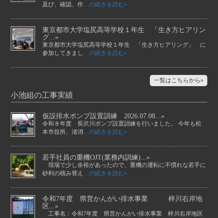
及び、確認、作
…の続きを読む»
東京都市大学塩尻高等学校１年生 「生き方ヒアリン
グ...»
東京都市大学塩尻高等学校１年生 「生き方ヒアリング」 に
参加してきまし
…の続きを読む»
一覧はこちらから»
小池組の工事実績
仮設排水ポンプ設置訓練 2026.07.08...»
令和８年度 長沢川ポンプ設置訓練を行いました。 今年も松
本市役所、渚消
…の続きを読む»
若手社員の重機OJT(業務内訓練)...»
現場で少し余裕があったので、重機の運転に不慣れな若手に
砂利の積み替え
…の続きを読む»
令和7年度 県営かんがい排水事業 梓川右岸地
区...»
工事名：令和7年度 県営かんがい排水事業 梓川右岸地区