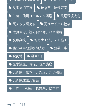
災害復旧工事
焼き芋、渚保育園
牛角、信州ゴールデン酒場
現場環境改善
瓦チップ研究会
瓦リサイクル協会
社員教育、読み合わせ、相互理解
筑摩高校
管更生工法、デモ施工
能登半島地震復興支援
舗装工事
被災地
週休2日
進学講座、就職、就業講座
長野県、松本市、認定、㈱小池組
長野県建設業協会
（株）小池組、長野県、松本市
カテゴリー