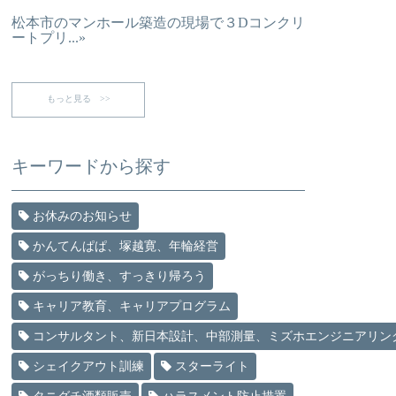
松本市のマンホール築造の現場で３Dコンクリ
ートプリ...»
もっと見る >>
キーワードから探す
お休みのお知らせ
かんてんぱぱ、塚越寛、年輪経営
がっちり働き、すっきり帰ろう
キャリア教育、キャリアプログラム
コンサルタント、新日本設計、中部測量、ミズホエンジニアリン
シェイクアウト訓練
スターライト