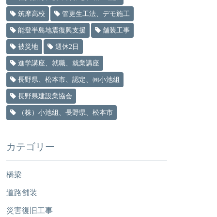
筑摩高校
管更生工法、デモ施工
能登半島地震復興支援
舗装工事
被災地
週休2日
進学講座、就職、就業講座
長野県、松本市、認定、㈱小池組
長野県建設業協会
（株）小池組、長野県、松本市
カテゴリー
橋梁
道路舗装
災害復旧工事