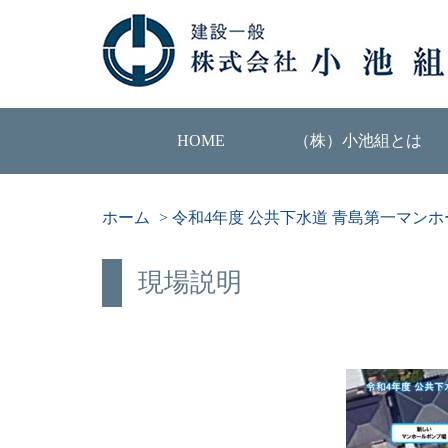
HOME
（株）小池組とは
ホーム
>
令和4年度 公共下水道 青島第一マン
現場説明