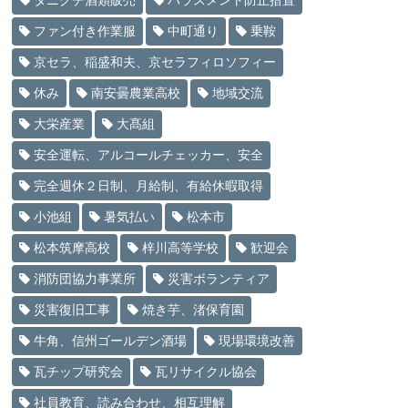
タニグチ酒類販売
ハラスメント防止措置
ファン付き作業服
中町通り
乗鞍
京セラ、稲盛和夫、京セラフィロソフィー
休み
南安曇農業高校
地域交流
大栄産業
大髙組
安全運転、アルコールチェッカー、安全
完全週休２日制、月給制、有給休暇取得
小池組
暑気払い
松本市
松本筑摩高校
梓川高等学校
歓迎会
消防団協力事業所
災害ボランティア
災害復旧工事
焼き芋、渚保育園
牛角、信州ゴールデン酒場
現場環境改善
瓦チップ研究会
瓦リサイクル協会
社員教育、読み合わせ、相互理解