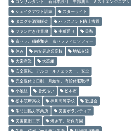
コンサルタント、新日本設計、中部測量、ミズホエンジニアリ
シェイクアウト訓練
スターライト
タニグチ酒類販売
ハラスメント防止措置
ファン付き作業服
中町通り
乗鞍
京セラ、稲盛和夫、京セラフィロソフィー
休み
南安曇農業高校
地域交流
大栄産業
大髙組
安全運転、アルコールチェッカー、安全
完全週休２日制、月給制、有給休暇取得
小池組
暑気払い
松本市
松本筑摩高校
梓川高等学校
歓迎会
消防団協力事業所
災害ボランティア
災害復旧工事
焼き芋、渚保育園
牛角、信州ゴールデン酒場
現場環境改善