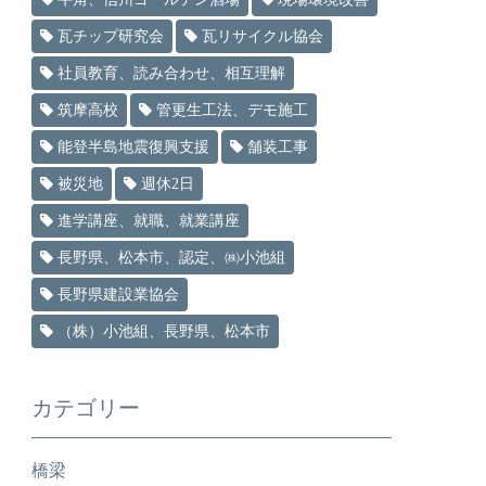
瓦チップ研究会
瓦リサイクル協会
社員教育、読み合わせ、相互理解
筑摩高校
管更生工法、デモ施工
能登半島地震復興支援
舗装工事
被災地
週休2日
進学講座、就職、就業講座
長野県、松本市、認定、㈱小池組
長野県建設業協会
（株）小池組、長野県、松本市
カテゴリー
橋梁