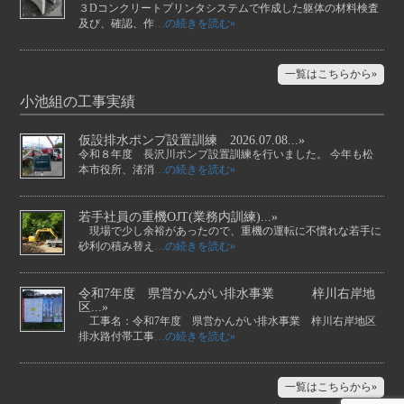
３Dコンクリートプリンタシステムで作成した躯体の材料検査
及び、確認、作
…の続きを読む»
一覧はこちらから»
小池組の工事実績
仮設排水ポンプ設置訓練 2026.07.08...»
令和８年度 長沢川ポンプ設置訓練を行いました。 今年も松
本市役所、渚消
…の続きを読む»
若手社員の重機OJT(業務内訓練)...»
現場で少し余裕があったので、重機の運転に不慣れな若手に
砂利の積み替え
…の続きを読む»
令和7年度 県営かんがい排水事業 梓川右岸地
区...»
工事名：令和7年度 県営かんがい排水事業 梓川右岸地区
排水路付帯工事
…の続きを読む»
一覧はこちらから»