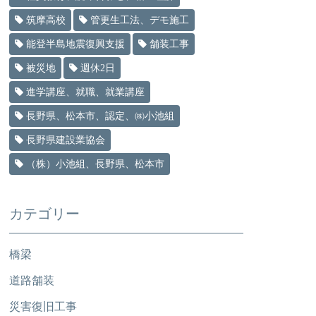
筑摩高校
管更生工法、デモ施工
能登半島地震復興支援
舗装工事
被災地
週休2日
進学講座、就職、就業講座
長野県、松本市、認定、㈱小池組
長野県建設業協会
（株）小池組、長野県、松本市
カテゴリー
橋梁
道路舗装
災害復旧工事