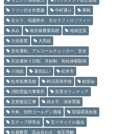
タニグチ酒類販売
ハラスメント防止措置
ファン付き作業服
中町通り
乗鞍
京セラ、稲盛和夫、京セラフィロソフィー
休み
南安曇農業高校
地域交流
大栄産業
大髙組
安全運転、アルコールチェッカー、安全
完全週休２日制、月給制、有給休暇取得
小池組
暑気払い
松本市
松本筑摩高校
梓川高等学校
歓迎会
消防団協力事業所
災害ボランティア
災害復旧工事
焼き芋、渚保育園
牛角、信州ゴールデン酒場
現場環境改善
瓦チップ研究会
瓦リサイクル協会
社員教育、読み合わせ、相互理解