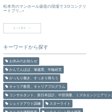
松本市のマンホール築造の現場で３Dコンクリ
ートプリ...»
もっと見る >>
キーワードから探す
お休みのお知らせ
かんてんぱぱ、塚越寛、年輪経営
がっちり働き、すっきり帰ろう
キャリア教育、キャリアプログラム
コンサルタント、新日本設計、中部測量、ミズホエンジニアリン
シェイクアウト訓練
スターライト