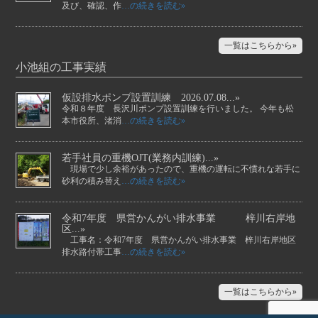
及び、確認、作
…の続きを読む»
一覧はこちらから»
小池組の工事実績
仮設排水ポンプ設置訓練 2026.07.08...»
令和８年度 長沢川ポンプ設置訓練を行いました。 今年も松
本市役所、渚消
…の続きを読む»
若手社員の重機OJT(業務内訓練)...»
現場で少し余裕があったので、重機の運転に不慣れな若手に
砂利の積み替え
…の続きを読む»
令和7年度 県営かんがい排水事業 梓川右岸地
区...»
工事名：令和7年度 県営かんがい排水事業 梓川右岸地区
排水路付帯工事
…の続きを読む»
一覧はこちらから»