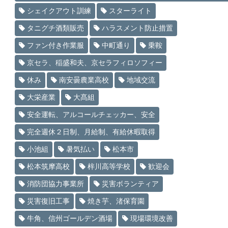
シェイクアウト訓練
スターライト
タニグチ酒類販売
ハラスメント防止措置
ファン付き作業服
中町通り
乗鞍
京セラ、稲盛和夫、京セラフィロソフィー
休み
南安曇農業高校
地域交流
大栄産業
大髙組
安全運転、アルコールチェッカー、安全
完全週休２日制、月給制、有給休暇取得
小池組
暑気払い
松本市
松本筑摩高校
梓川高等学校
歓迎会
消防団協力事業所
災害ボランティア
災害復旧工事
焼き芋、渚保育園
牛角、信州ゴールデン酒場
現場環境改善