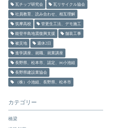
瓦チップ研究会
瓦リサイクル協会
社員教育、読み合わせ、相互理解
筑摩高校
管更生工法、デモ施工
能登半島地震復興支援
舗装工事
被災地
週休2日
進学講座、就職、就業講座
長野県、松本市、認定、㈱小池組
長野県建設業協会
（株）小池組、長野県、松本市
カテゴリー
橋梁