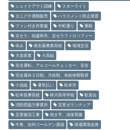
シェイクアウト訓練
スターライト
タニグチ酒類販売
ハラスメント防止措置
ファン付き作業服
中町通り
乗鞍
京セラ、稲盛和夫、京セラフィロソフィー
休み
南安曇農業高校
地域交流
大栄産業
大髙組
安全運転、アルコールチェッカー、安全
完全週休２日制、月給制、有給休暇取得
小池組
暑気払い
松本市
松本筑摩高校
梓川高等学校
歓迎会
消防団協力事業所
災害ボランティア
災害復旧工事
焼き芋、渚保育園
牛角、信州ゴールデン酒場
現場環境改善