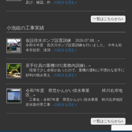
及び、確認、作
…の続きを読む»
一覧はこちらから»
小池組の工事実績
仮設排水ポンプ設置訓練 2026.07.08...»
令和８年度 長沢川ポンプ設置訓練を行いました。 今年も松
本市役所、渚消
…の続きを読む»
若手社員の重機OJT(業務内訓練)...»
現場で少し余裕があったので、重機の運転に不慣れな若手に
砂利の積み替え
…の続きを読む»
令和7年度 県営かんがい排水事業 梓川右岸地
区...»
工事名：令和7年度 県営かんがい排水事業 梓川右岸地区
排水路付帯工事
…の続きを読む»
一覧はこちらから»