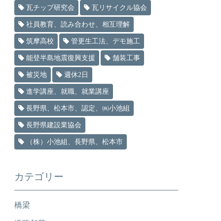
瓦チップ研究会
瓦リサイクル協会
社員教育、読み合わせ、相互理解
筑摩高校
管更生工法、デモ施工
能登半島地震復興支援
舗装工事
被災地
週休2日
進学講座、就職、就業講座
長野県、松本市、認定、㈱小池組
長野県建設業協会
（株）小池組、長野県、松本市
カテゴリー
橋梁