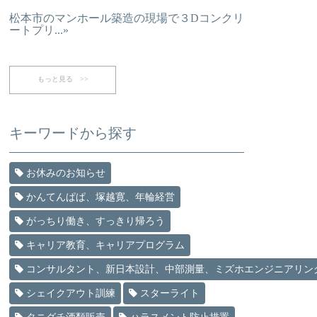
松本市のマンホール築造の現場で３Dコンクリ
ートプリ...»
もっと見る >>
キーワードから探す
お休みのお知らせ
かんてんぱぱ、塚越寛、年輪経営
がっちり働き、すっきり帰ろう
キャリア教育、キャリアプログラム
コンサルタント、新日本設計、中部測量、ミズホエンジニアリン
シェイクアウト訓練
スターライト