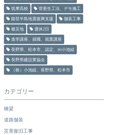
筑摩高校
管更生工法、デモ施工
能登半島地震復興支援
舗装工事
被災地
週休2日
進学講座、就職、就業講座
長野県、松本市、認定、㈱小池組
長野県建設業協会
（株）小池組、長野県、松本市
カテゴリー
橋梁
道路舗装
災害復旧工事