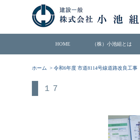
HOME
（株）小池組とは
ホーム
>
令和6年度 市道8114号線道路改良工事
１７