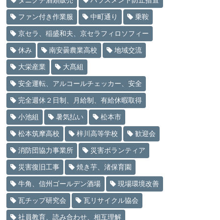
タニグチ酒類販売
ハラスメント防止措置
ファン付き作業服
中町通り
乗鞍
京セラ、稲盛和夫、京セラフィロソフィー
休み
南安曇農業高校
地域交流
大栄産業
大髙組
安全運転、アルコールチェッカー、安全
完全週休２日制、月給制、有給休暇取得
小池組
暑気払い
松本市
松本筑摩高校
梓川高等学校
歓迎会
消防団協力事業所
災害ボランティア
災害復旧工事
焼き芋、渚保育園
牛角、信州ゴールデン酒場
現場環境改善
瓦チップ研究会
瓦リサイクル協会
社員教育、読み合わせ、相互理解