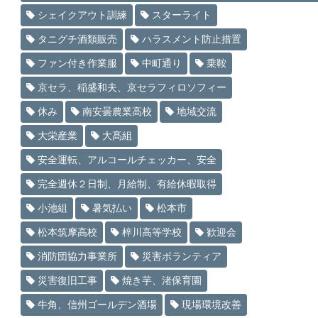
シェイクアウト訓練
スターライト
タニグチ酒類販売
ハラスメント防止措置
ファン付き作業服
中町通り
乗鞍
京セラ、稲盛和夫、京セラフィロソフィー
休み
南安曇農業高校
地域交流
大栄産業
大髙組
安全運転、アルコールチェッカー、安全
完全週休２日制、月給制、有給休暇取得
小池組
暑気払い
松本市
松本筑摩高校
梓川高等学校
歓迎会
消防団協力事業所
災害ボランティア
災害復旧工事
焼き芋、渚保育園
牛角、信州ゴールデン酒場
現場環境改善