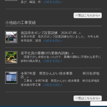
及び、確認、作
…の続きを読む»
一覧はこちらから»
小池組の工事実績
仮設排水ポンプ設置訓練 2026.07.08...»
令和８年度 長沢川ポンプ設置訓練を行いました。 今年も松
本市役所、渚消
…の続きを読む»
若手社員の重機OJT(業務内訓練)...»
現場で少し余裕があったので、重機の運転に不慣れな若手に
砂利の積み替え
…の続きを読む»
令和7年度 県営かんがい排水事業 梓川右岸地
区...»
工事名：令和7年度 県営かんがい排水事業 梓川右岸地区
排水路付帯工事
…の続きを読む»
一覧はこちらから»