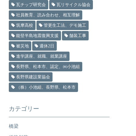
瓦チップ研究会
瓦リサイクル協会
社員教育、読み合わせ、相互理解
筑摩高校
管更生工法、デモ施工
能登半島地震復興支援
舗装工事
被災地
週休2日
進学講座、就職、就業講座
長野県、松本市、認定、㈱小池組
長野県建設業協会
（株）小池組、長野県、松本市
カテゴリー
橋梁