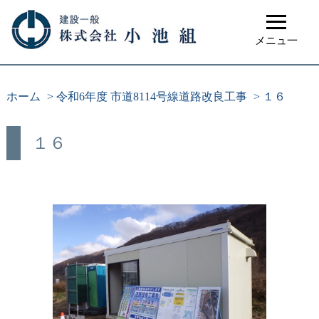
≡
メニュ一
ホーム
>
令和6年度 市道8114号線道路改良工事
>
１６
１６