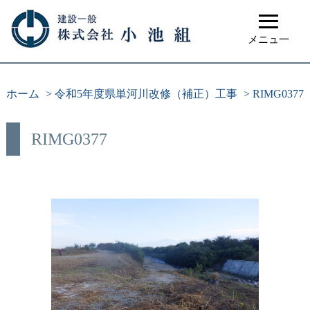
≡
メニュ一
ホーム
>
令和5年度県単河川改修（補正）工事
>
RIMG0377
RIMG0377