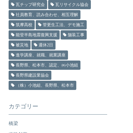
瓦チップ研究会
瓦リサイクル協会
社員教育、読み合わせ、相互理解
筑摩高校
管更生工法、デモ施工
能登半島地震復興支援
舗装工事
被災地
週休2日
進学講座、就職、就業講座
長野県、松本市、認定、㈱小池組
長野県建設業協会
（株）小池組、長野県、松本市
カテゴリー
橋梁