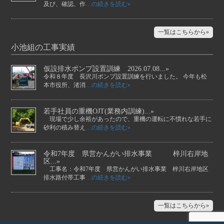
及び、確認、作
…の続きを読む»
一覧はこちらから»
小池組の工事実績
仮設排水ポンプ設置訓練 2026.07.08...»
令和８年度 長沢川ポンプ設置訓練を行いました。 今年も松
本市役所、渚消
…の続きを読む»
若手社員の重機OJT(業務内訓練)...»
現場で少し余裕があったので、重機の運転に不慣れな若手に
砂利の積み替え
…の続きを読む»
令和7年度 県営かんがい排水事業 梓川右岸地
区...»
工事名：令和7年度 県営かんがい排水事業 梓川右岸地区
排水路付帯工事
…の続きを読む»
一覧はこちらから»