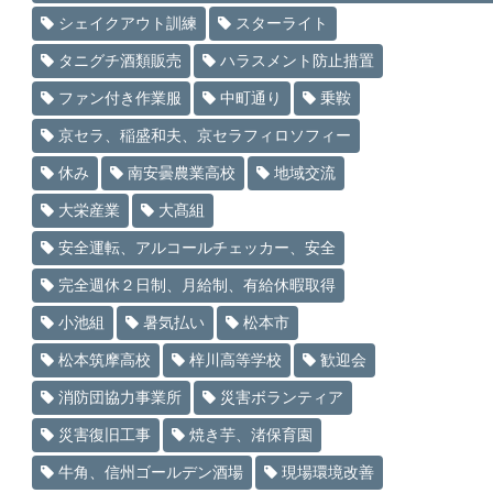
シェイクアウト訓練
スターライト
タニグチ酒類販売
ハラスメント防止措置
ファン付き作業服
中町通り
乗鞍
京セラ、稲盛和夫、京セラフィロソフィー
休み
南安曇農業高校
地域交流
大栄産業
大髙組
安全運転、アルコールチェッカー、安全
完全週休２日制、月給制、有給休暇取得
小池組
暑気払い
松本市
松本筑摩高校
梓川高等学校
歓迎会
消防団協力事業所
災害ボランティア
災害復旧工事
焼き芋、渚保育園
牛角、信州ゴールデン酒場
現場環境改善