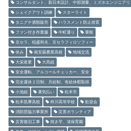
コンサルタント、新日本設計、中部測量、ミズホエンジニアリ
シェイクアウト訓練
スターライト
タニグチ酒類販売
ハラスメント防止措置
ファン付き作業服
中町通り
乗鞍
京セラ、稲盛和夫、京セラフィロソフィー
休み
南安曇農業高校
地域交流
大栄産業
大髙組
安全運転、アルコールチェッカー、安全
完全週休２日制、月給制、有給休暇取得
小池組
暑気払い
松本市
松本筑摩高校
梓川高等学校
歓迎会
消防団協力事業所
災害ボランティア
災害復旧工事
焼き芋、渚保育園