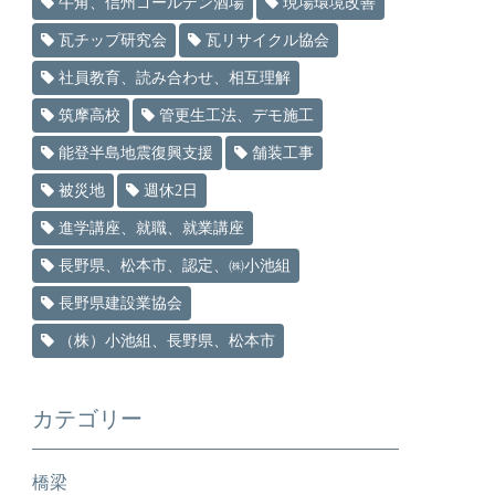
牛角、信州ゴールデン酒場
現場環境改善
瓦チップ研究会
瓦リサイクル協会
社員教育、読み合わせ、相互理解
筑摩高校
管更生工法、デモ施工
能登半島地震復興支援
舗装工事
被災地
週休2日
進学講座、就職、就業講座
長野県、松本市、認定、㈱小池組
長野県建設業協会
（株）小池組、長野県、松本市
カテゴリー
橋梁