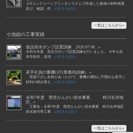
３Dコンクリートプリンタシステムで作成した躯体の材料検査
及び、確認、作
…の続きを読む»
一覧はこちらから»
小池組の工事実績
仮設排水ポンプ設置訓練 2026.07.08...»
令和８年度 長沢川ポンプ設置訓練を行いました。 今年も松
本市役所、渚消
…の続きを読む»
若手社員の重機OJT(業務内訓練)...»
現場で少し余裕があったので、重機の運転に不慣れな若手に
砂利の積み替え
…の続きを読む»
令和7年度 県営かんがい排水事業 梓川右岸地
区...»
工事名：令和7年度 県営かんがい排水事業 梓川右岸地区
排水路付帯工事
…の続きを読む»
一覧はこちらから»