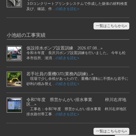
３Dコンクリートプリンタシステムで作成した躯体の材料検査
及び、確認、作
…の続きを読む»
一覧はこちらから»
小池組の工事実績
仮設排水ポンプ設置訓練 2026.07.08...»
令和８年度 長沢川ポンプ設置訓練を行いました。 今年も松
本市役所、渚消
…の続きを読む»
若手社員の重機OJT(業務内訓練)...»
現場で少し余裕があったので、重機の運転に不慣れな若手に
砂利の積み替え
…の続きを読む»
令和7年度 県営かんがい排水事業 梓川右岸地
区...»
工事名：令和7年度 県営かんがい排水事業 梓川右岸地区
排水路付帯工事
…の続きを読む»
一覧はこちらから»