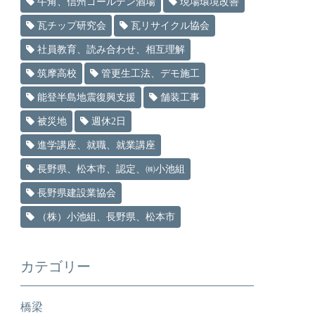
牛角、信州ゴールデン酒場
現場環境改善
瓦チップ研究会
瓦リサイクル協会
社員教育、読み合わせ、相互理解
筑摩高校
管更生工法、デモ施工
能登半島地震復興支援
舗装工事
被災地
週休2日
進学講座、就職、就業講座
長野県、松本市、認定、㈱小池組
長野県建設業協会
（株）小池組、長野県、松本市
カテゴリー
橋梁