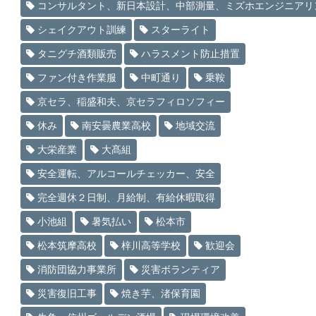
コンサルタント、新日本設計、中部測量、ミズホエンジニアリ
シェイクアウト訓練
スターライト
タニグチ酒類販売
ハラスメント防止措置
ファン付き作業服
中町通り
乗鞍
京セラ、稲盛和夫、京セラフィロソフィー
休み
南安曇農業高校
地域交流
大栄産業
大髙組
安全運転、アルコールチェッカー、安全
完全週休２日制、月給制、有給休暇取得
小池組
暑気払い
松本市
松本筑摩高校
梓川高等学校
歓迎会
消防団協力事業所
災害ボランティア
災害復旧工事
焼き芋、渚保育園